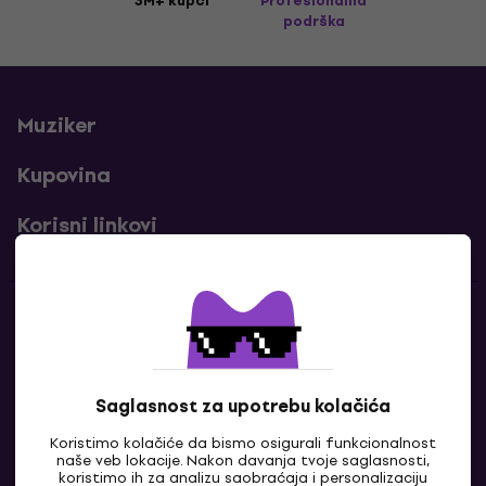
3M+ kupci
Profesionalna
podrška
Muziker
Kupovina
Korisni linkovi
Kontakti
Kontaktiraj nas
Saglasnost za upotrebu kolačića
Koristimo kolačiće da bismo osigurali funkcionalnost
naše veb lokacije. Nakon davanja tvoje saglasnosti,
koristimo ih za analizu saobraćaja i personalizaciju