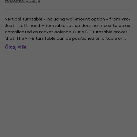
Postavite pitanje
Vertical turntable - including wall-mount option - from Pro-
Ject - Left-hand. A turntable set-up does not need to be as
complicated as rocket-science. Our VT-E turntable proves
that. The VT-E turntable can be positioned on a table or
mounted on a wall. The fast installation process is made
Čitaj više
possible, because it comes pre-adjusted out of the box....