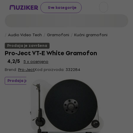
Sve kategorije
Audio Video Tech
Gramofoni
Kućni gramofoni
Prodaja je završena
Pro-Ject VT-E White Gramofon
4,2
/5
5 x ocenjeno
Brend:
Pro-Ject
Kod proizvoda:
332284
Prodaja je završena