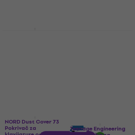
Bespeco BAG488KBYN
Količinski popust
Torba za klavijature
Teenage Engineering
CA-X Plastični
Torba za klavijature
pokrivač za
60 €
klavijature
Na stanju u skladištu
Plastični pokrivač za
klavijature
4,2
/5
29 €
Na stanju u skladištu
NORD Dust Cover 73
Pokrivač za
Teenage Engineering
klavijature od