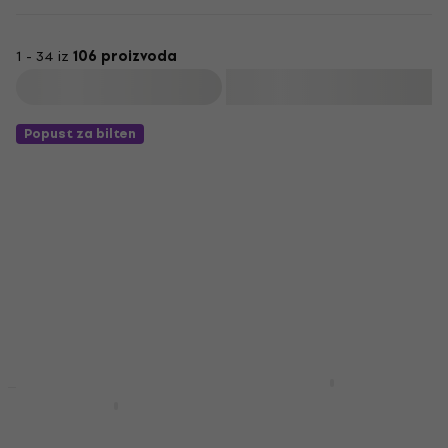
1 - 34 iz
106 proizvoda
Filtrirati
Popust za bilten
Pianonova BKB 61
Torba za klavijature
Pianonova DKFPK
Pokrivač za
Torba za klavijature