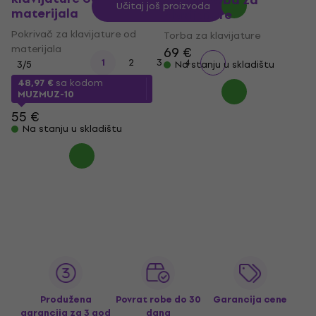
K.O. II Torba za
Učitaj još proizvoda
materijala
klavijature
Pokrivač za klavijature od
Torba za klavijature
materijala
69 €
1
2
3
4
3
/5
Na stanju u skladištu
48,97 €
sa kodom
MUZMUZ-10
55 €
Na stanju u skladištu
Produžena
Povrat robe do 30
Garancija cene
garancija za 3 god
dana