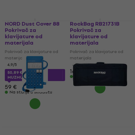
NORD Dust Cover 88
RockBag RB21731B
Pokrivač za
Pokrivač za
klavijature od
klavijature od
materijala
materijala
Pokrivač za klavijature od
Pokrivač za klavijature od
materijala
materijala
4,9
/5
4,3
/5
16,50 €
16,90 €
50,89 €
sa kodom
Na stanju u skladištu
MUZMUZ-10
59 €
Na stanju u skladištu
Teenage Engineering
RockBag RB 21418 B