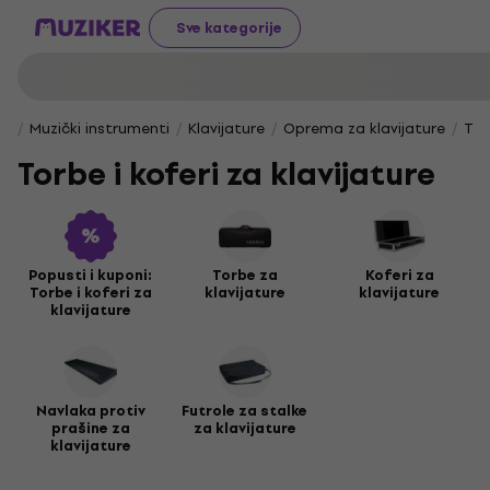
Sve kategorije
Muzički instrumenti
Klavijature
Oprema za klavijature
Tor
Torbe i koferi za klavijature
Popusti i kuponi:
Torbe za
Koferi za
Torbe i koferi za
klavijature
klavijature
klavijature
Navlaka protiv
Futrole za stalke
prašine za
za klavijature
klavijature