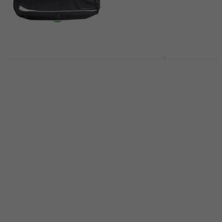
Madarozzo Essential
Bespeco BAG444MKB
76 Torba za
Torba za klavijature
klavijature
Torba za klavijature
Torba za klavijature
4,5
/5
18,90 €
4,7
/5
Na stanju u skladištu
38,71 €
sa kodom
MUZMUZ-20
50,90 €
Na stanju u skladištu