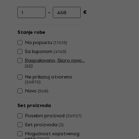
-
€
Minimalna cena
Maksimalna cena
Stanje robe
Akcija
Nirvana - N
Na popustu
(
17615
)
Sa kuponom
(
4165
)
LP ploča
4,9
/5
Raspakovano, Skoro novo...
(
60
)
24,30 €
37,9
Na stanju u sk
Ne prikazuj otvoreno
(
36870
)
Novo
(
568
)
Akcija
The Beatles
Set proizvoda
Anniversary)
Posebni proizvod
(
36927
)
LP ploča
Set proizvoda
(
3
)
4,9
/5
Mogućnost sopstvenog
28,60 €
37,9
seta
(
2017
)