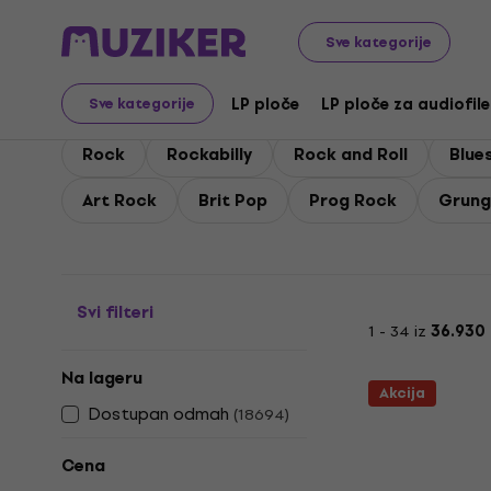
Gramofonske ploče i CD-ovi
LP ploče
Classic Rock / 
Sve kategorije
LP ploče - Classic Rock
LP ploče
LP ploče za audiofile
Sve kategorije
Rock
Rockabilly
Rock and Roll
Blue
Art Rock
Brit Pop
Prog Rock
Grung
Svi filteri
1 - 34 iz
36.930
Na lageru
Akcija
Dostupan odmah
(
18694
)
Cena