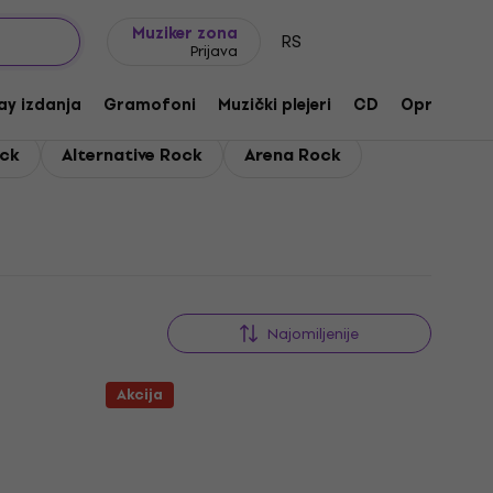
Ideje za poklone
FAQ
Muziker Blog
Muziker zona
RS
Prijava
ay izdanja
Gramofoni
Muzički plejeri
CD
Oprema
ock
Alternative Rock
Arena Rock
Najomiljenije
Akcija