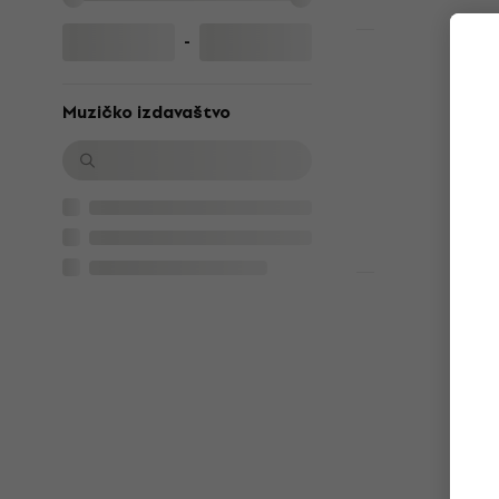
Na stanju u sk
-
LIMITED EDITI
Queen - Gre
(Remastered
Muzičko izdavaštvo
LP ploča
4,9
/5
36,90 €
49,9
Na stanju u sk
Akcija
Linkin Park
(Limited Ed
Splatter) (L
LP ploča
5
/5
33,70 €
36,9
Na stanju u sk