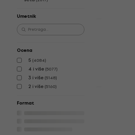
Na stanju u sk
Umetnik
Akcija
Arctic Monk
LP ploča
4,9
/5
Ocena
20,80 €
27,9
5
Na stanju u sk
(
4084
)
4 i više
(
5077
)
3 i više
(
5148
)
2 i više
(
5160
)
Akcija
System of a
Format
(LP)
LP ploča
4,9
/5
17 €
20,90 €
Na stanju u sk