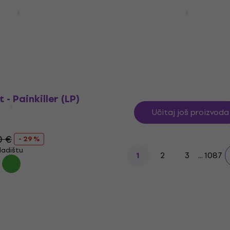
ney - The Boys Of
Ray Charles - 24 Greate
ne (LP)
(2 LP)
LP ploča
0 €
4,9
/5
ladištu
19 €
25,90 €
- 27 %
Na stanju u skladištu
 - Painkiller (LP)
Učitaj još proizvoda
0 €
- 29 %
ladištu
2
3
...
1087
1