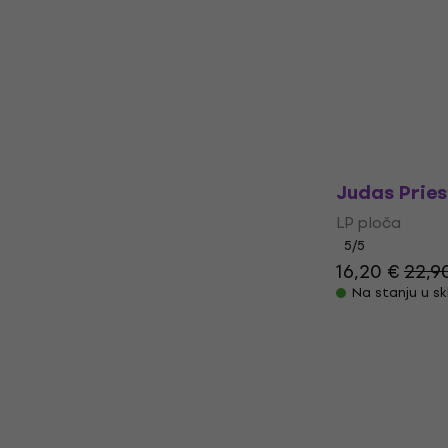
Paul McCart
Dungeon La
LP ploča
37,40 €
41,9
Na stanju u sk
Judas Priest
LP ploča
5
/5
16,20 €
22,9
Na stanju u sk