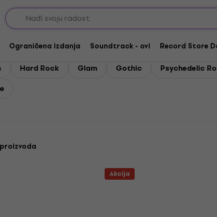
Blues
 / Blues
Ograničena izdanja
Soundtrack - ovi
Record Store D
s
Hard Rock
Glam
Gothic
Psychedelic R
e
 proizvoda
Akcija