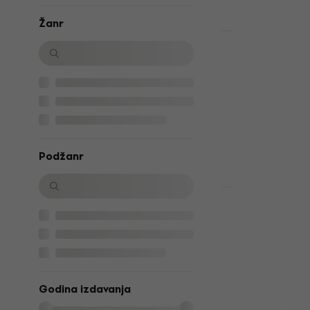
Žanr
Akcija
Radiohead 
LP)
LP ploča
4,9
/5
23,90 €
29,9
Na stanju u sk
Podžanr
Akcija
Pink Floyd 
Moon (Anniv
(Reissue) (
LP ploča
5
/5
Godina izdavanja
24,80 €
33,9