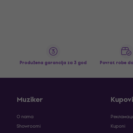
Produžena garancija za 3 god
Povrat robe d
Muziker
Kupov
O nama
Рекламаци
Showroomi
Kuponi