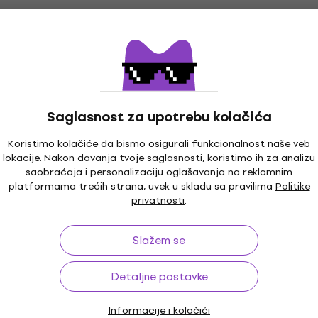
ladištu
Tame Impala - Currents 
ON
atest Hits 2
LP ploča
) (2 LP)
4,9
/5
28,50 €
29,90 €
Na stanju u skladištu
Saglasnost za upotrebu kolačića
0 €
- 26 %
ladištu
Koristimo kolačiće da bismo osigurali funkcionalnost naše veb
lokacije. Nakon davanja tvoje saglasnosti, koristimo ih za analizu
saobraćaja i personalizaciju oglašavanja na reklamnim
Michael Jackson - Off T
Akcija
platformama trećih strana, uvek u skladu sa pravilima
Politike
(LP)
 - Meteora (Reissue)
privatnosti
.
ition) (Red & Gold
LP ploča
P)
5
/5
Slažem se
21,20 €
22,90 €
Na stanju u skladištu
Detaljne postavke
0 €
ladištu
Informacije i kolačići