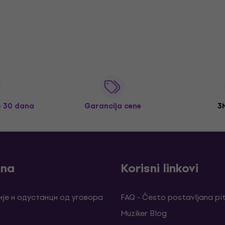
o 30 dana
Garancija cene
3
ina
Korisni linkovi
је и одустанци од уговора
FAQ - Često postavljana pi
Muziker Blog