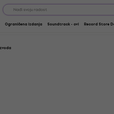
Blues
Glam
oče
Ograničena izdanja
Soundtrack - ovi
Record Store D
izvoda
Akcija