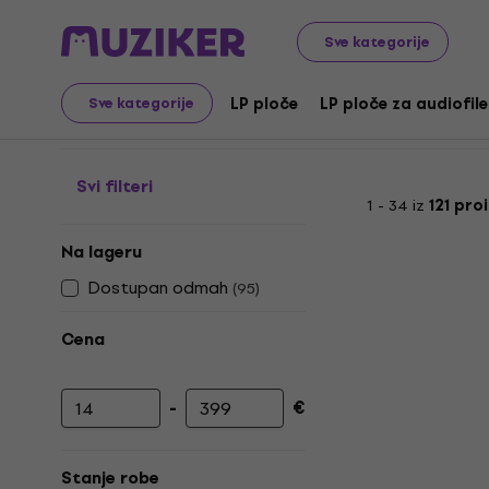
Gramofonske ploče i CD-ovi
LP ploče
Classic Rock / 
Sve kategorije
Glam - Gramofonske pl
LP ploče
LP ploče za audiofile
Sve kategorije
Svi filteri
1 - 34 iz
121 pro
Na lageru
Dostupan odmah
(
95
)
Cena
-
€
Minimalna cena
Maksimalna cena
Stanje robe