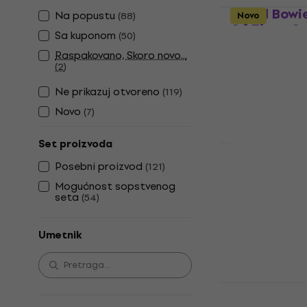
David Bowie
Na popustu
(
88
)
Novo
Of Ziggy S
Sa kuponom
(
50
)
Spiders Fro
Raspakovano, Skoro novo...
LP ploča
(
2
)
4,9
/5
Ne prikazuj otvoreno
(
119
)
23,40 €
24,9
Na stanju u sk
Novo
(
7
)
Set proizvoda
Queen - Gre
Posebni proizvod
(
121
)
(Reissue) (
Mogućnost sopstvenog
Speed Maste
seta
(
54
)
LP ploča
39,20 €
41,7
Umetnik
Na stanju u sk
Whitesnake 
(180g) (2 LP