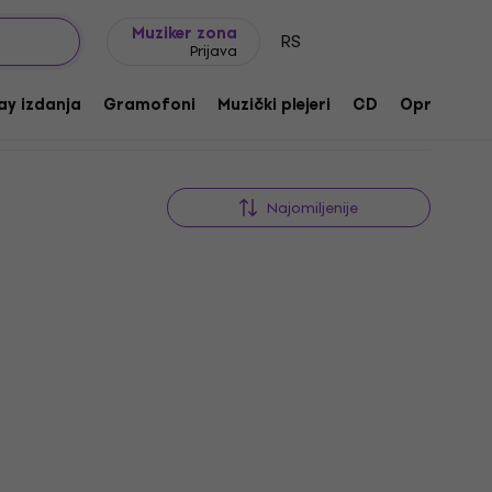
Ideje za poklone
FAQ
Muziker Blog
Muziker zona
RS
Prijava
ay izdanja
Gramofoni
Muzički plejeri
CD
Oprema
Najomiljenije
Novo