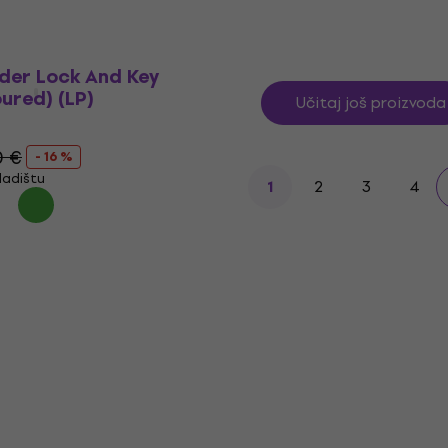
Na stanju u skladištu
der Lock And Key
oured) (LP)
Učitaj još proizvoda
0 €
- 16 %
ladištu
2
3
4
1