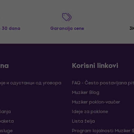
o 30 dana
Garancija cene
3
ina
Korisni linkovi
је и одустанци од уговора
FAQ - Često postavljana pi
Muziker Blog
Muziker poklon-vaučer
ćanja
Ideje za poklone
 paketa
Lista želja
sluge
Program lojalnosti Muziker 