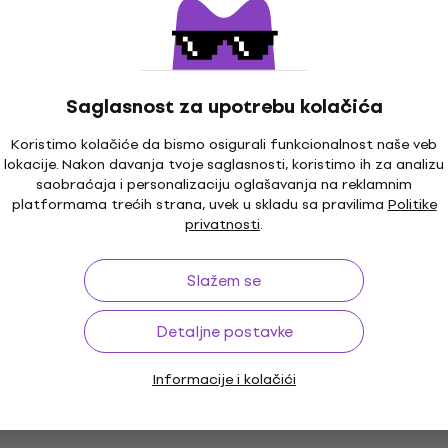
4,8
/5
30,60 €
43,90 €
- 30 %
0 €
- 17 %
Na stanju u skladištu
ladištu
Saglasnost za upotrebu kolačića
r - Classicks (180g)
Akcija
David Bowie - Changes 
Koristimo kolačiće da bismo osigurali funkcionalnost naše veb
Bowie (Reissue) (LP)
lokacije. Nakon davanja tvoje saglasnosti, koristimo ih za analizu
saobraćaja i personalizaciju oglašavanja na reklamnim
LP ploča
platformama trećih strana, uvek u skladu sa pravilima
Politike
4,8
/5
dom
MUZMUZ-15
privatnosti
.
23,50 €
31,90 €
- 26 %
Na stanju u skladištu
ladištu
Slažem se
Detaljne postavke
e - The Man Who
orld (Remastered)
The Sweet - The Lost Sin
Informacije i kolačići
2.0 (2 LP)
LP ploča