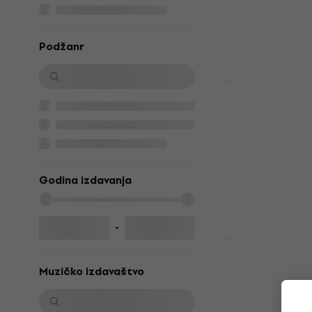
Na stanju u sk
Podžanr
Akcija
David Bowie
Station (Re
LP ploča
5
/5
25,40 €
33,9
Godina izdavanja
Na stanju u sk
-
David Bowie
Muzičko izdavaštvo
Space Oddi
(LP)