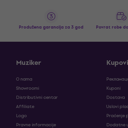
Produžena garancija za 3 god
Povrat robe d
Muziker
Kupov
O nama
Рекламаци
Showroomi
Kuponi
Distributivni centar
Dostava
Affiliate
Uslovi pla
Logo
Praćenje
Pravne informacije
Dodatne u