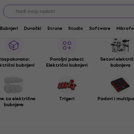
Bubnjevi
Duvački
Strune
Studio
Software
Mikrofo
Raspakovano:
Povoljni paketi:
Setovi električ
ktrični bubnjevi
Električni bubnjevi
bubnjeva
e za električne
Trigeri
Padovi i multip
bubnjeve