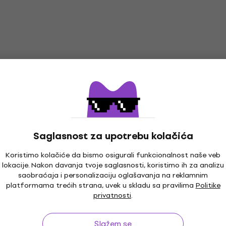
€
- 15 %
299 €
ladištu
Na stanju u skladištu
00 Silent Kick
ma za električne
Yamaha FGDP-50 Pad z
električni bubanj
trične bubnjeve
Pad za električni bubanj
4,8
/5
0 €
Saglasnost za upotrebu kolačića
224 €
269 €
- 17 %
ladištu
Na stanju u skladištu
Koristimo kolačiće da bismo osigurali funkcionalnost naše veb
lokacije. Nakon davanja tvoje saglasnosti, koristimo ih za analizu
saobraćaja i personalizaciju oglašavanja na reklamnim
o Amp Pro
Yamaha HH65 Oprema 
HAPPY HOUR
platformama trećih strana, uvek u skladu sa pravilima
Politike
a električne
električne bubnjeve
privatnosti
.
Oprema za električne bubnjeve
lektrične bubnjeve
4,5
/5
Slažem se