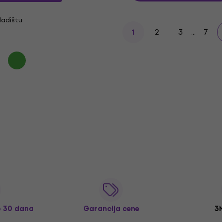
ladištu
2
3
...
7
1
o 30 dana
Garancija cene
3