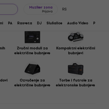
Ideje za poklone
FAQ
Muziker Blog
Muziker zona
RS
Prijava
ni
PA
Rasveta
DJ
Slušalice
Audio Video
Pribor
nih
Zvučni moduli za
Kompaktni električni
električne bubnjeve
bubnjevi
adovi
Ozvučenje za
Torbe i futrole za
električne bubnjeve
elektronske bubnjeve