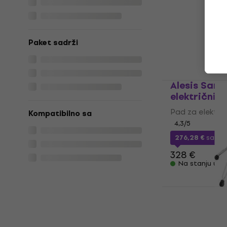
188 €
Na stanju u sk
Paket sadrži
Alesis Sam
električni 
Pad za električ
Kompatibilno sa
4,3
/5
276,28 €
sa k
328 €
Na stanju u sk
Gibraltar 
električne 
Oprema za elek