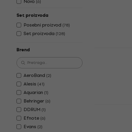
NRG EDK-50
Novo
(
6
)
Setovi elek
Set proizvoda
Setovi električ
5
/5
Posebni proizvod
(
78
)
249 €
Set proizvoda
(
128
)
Na stanju u sk
Brend
NRG MBTS2
električne 
Oprema za elek
3
/5
AeroBand
(
2
)
59,90 €
Alesis
(
41
)
Na stanju u sk
Aquarian
(
1
)
Behringer
(
6
)
Yamaha DT
DDRUM
(
1
)
Setovi elek
Efnote
(
6
)
Setovi električ
Evans
(
2
)
5
/5