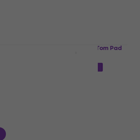
1.298 €
Na stanju u skladištu
Setovi
Yamaha XP105T-M 10" Tom Pad
Tom Pad
296,01 €
sa kodom
MUZMUZ-15
349 €
Na stanju u skladištu