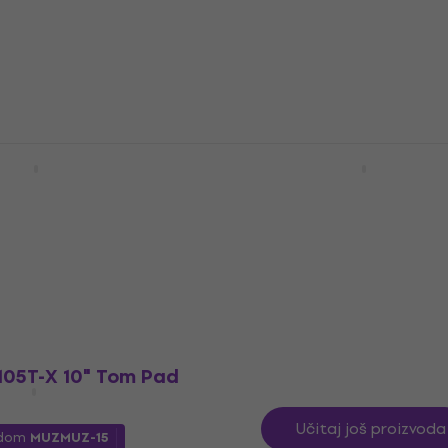
5
/5
odom
MUZMUZ-10
108,92 €
sa kodom
MUZMUZ-5
115 €
ladištu
Na stanju u skladištu
-1-SENSOR Trigger
Pearl eRoadshow Black 
električnih bubnjeva
anj
Setovi električnih bubnjeva
dom
MUZMUZ-30
362,11 €
sa kodom
MUZMUZ-5
393 €
ladištu
Na stanju u skladištu
05T-X 10" Tom Pad
Učitaj još proizvoda
odom
MUZMUZ-15