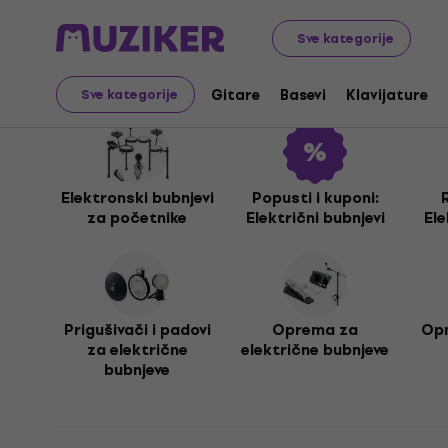
Muzički instrumenti
Bubnjevi
Električni bubnjevi
Sve kategorije
Električni bubnjevi
Gitare
Basevi
Klavijature
Sve kategorije
Elektronski bubnjevi
Popusti i kuponi:
za početnike
Električni bubnjevi
Ele
Prigušivači i padovi
Oprema za
Opn
za električne
električne bubnjeve
bubnjeve