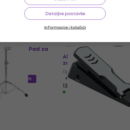
105 €
109 €
Na stanju u skladištu
ladištu
Detaljne postavke
Informacije i kolačići
plePad Pro Pad za
bubanj
Alesis Module mount O
za električne bubnjeve
ni bubanj
Oprema za električne bubnjeve
4,7
/5
odom
MUZMUZ-15
13,30 €
17,90 €
- 26 %
Na stanju u skladištu
ladištu
6713E Oprema za
Yamaha HH40 Oprema 
bubnjeve
električne bubnjeve
trične bubnjeve
Oprema za električne bubnjeve