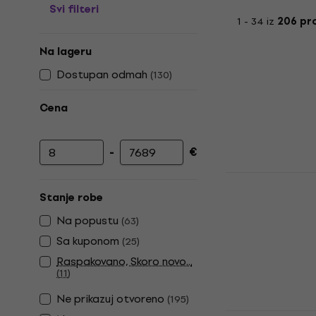
Svi filteri
1 - 34 iz
206 pr
Na lageru
Dostupan odmah
(
130
)
Cena
-
€
Minimalna cena
Maksimalna cena
Noicetone 
Kompaktni e
Stanje robe
Kompaktni elek
Na popustu
(
63
)
4,6
/5
Sa kuponom
(
25
)
60,10 €
Raspakovano, Skoro novo...
Na stanju u sk
(
11
)
Ne prikazuj otvoreno
(
195
)