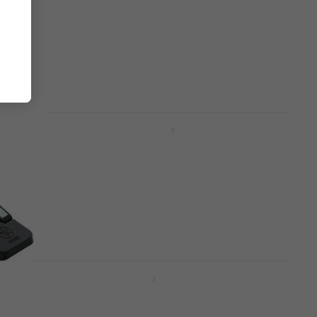
614,15 €
sa kodom
MUZMUZ-10
699 €
Na stanju u skladištu
Yamaha FGDP-30 Pad za
električni bubanj
prema
Pad za električni bubanj
4,8
/5
129,23 €
sa kodom
MUZMUZ-15
159 €
Na stanju u skladištu
za
Yamaha DTX-PROX Modul
Modul
948,17 €
sa kodom
MUZMUZ-25