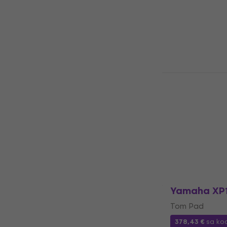
4,8
/5
103,22 €
sa k
119 €
Na stanju u sk
Evans EHSP
za bubanj
Trigger za bub
138,91 €
sa ko
202 €
Na stanju u sk
Yamaha XP1
Tom Pad
378,43 €
sa k