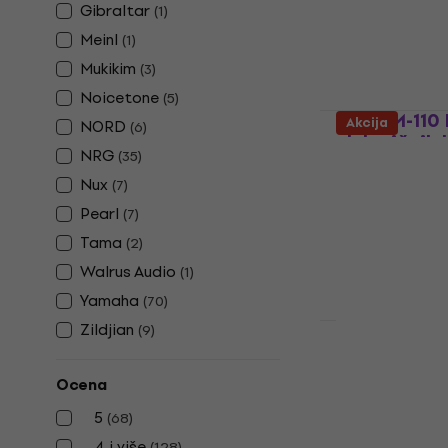
Gibraltar
1.529 €
1.579
(
1
)
Na stanju u sk
Meinl
(
1
)
Mukikim
(
3
)
Noicetone
(
5
)
Nux DM-110 
Akcija
NORD
(
6
)
električnih
NRG
(
35
)
Setovi električ
Nux
(
7
)
403 €
Pearl
(
7
)
Na stanju u sk
Tama
(
2
)
Walrus Audio
(
1
)
Yamaha
(
70
)
Zildjian
(
9
)
Alesis Nitr
električne 
Ocena
Ozvučenje za e
5
(
68
)
4,6
/5
4 i više
(
128
)