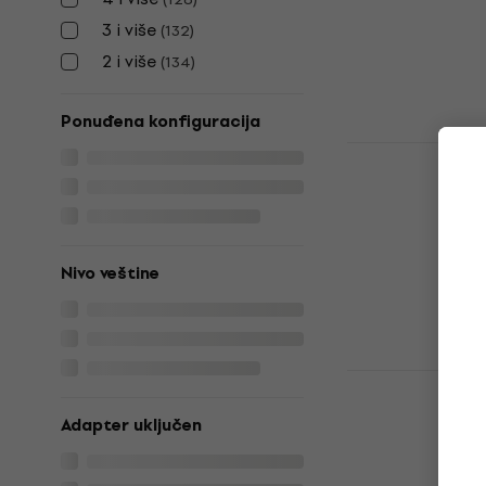
84,20 €
99 
3 i više
(
132
)
Na stanju u sk
2 i više
(
134
)
Ponuđena konfiguracija
Yamaha KU1
Pedal Opre
bubnjeve
Oprema za elek
3,7
/5
Nivo veštine
85,30 €
89,9
Na stanju u sk
Alesis Nitr
Ozvučenje z
Adapter uključen
bubnjeve
Ozvučenje za e