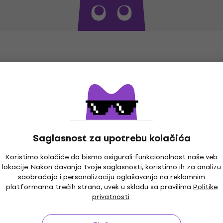
Saglasnost za upotrebu kolačića
Koristimo kolačiće da bismo osigurali funkcionalnost naše veb
lokacije. Nakon davanja tvoje saglasnosti, koristimo ih za analizu
saobraćaja i personalizaciju oglašavanja na reklamnim
platformama trećih strana, uvek u skladu sa pravilima
Politike
privatnosti
.
o 30 dana
Garancija cene
3