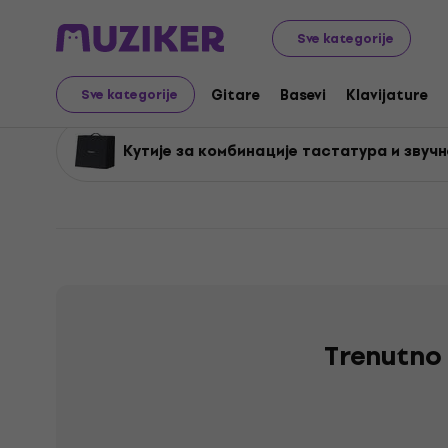
Muzički instrumenti
Klavijature
Pojačala i ozvučenje z
Sve kategorije
Pojačala i ozvučenje za
Gitare
Basevi
Klavijature
Sve kategorije
Кутије за комбинације тастатура и звуч
Trenutno 