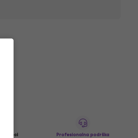
M+ kupci
Profesionalna podrška