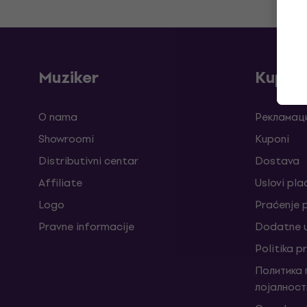
Muziker
Kupov
O nama
Рекламаци
Showroomi
Kuponi
Distributivni centar
Dostava
Affiliate
Uslovi pla
Logo
Praćenje
Pravne informacije
Dodatne u
Politika p
Политика
лојалност