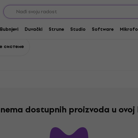
a klavijature
 klavijature
Bubnjevi
Duvački
Strune
Studio
Software
Mikrofo
не системе
nema dostupnih proizvoda u ovoj 