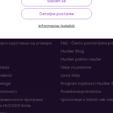
Slažem se
Detaljne postavke
Informacije i kolačići
ina
Korisni linkovi
је и одустанци од уговора
FAQ - Često postavljana pi
Muziker Blog
Muziker poklon-vaučer
ćanja
Ideje za poklone
 paketa
Lista želja
sluge
Program lojalnosti Muziker 
rivatnosti
Podešavanje kolačića
 приватности програма
Upozorenje o lažnim veb lo
и MUZIKER Smile