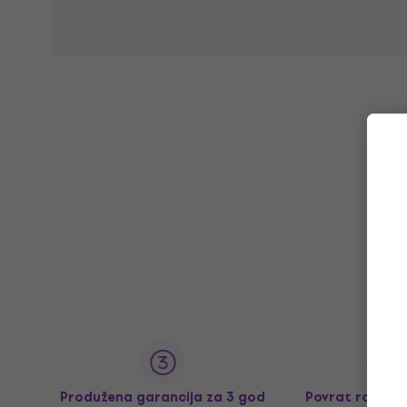
Produžena garancija za 3 god
Povrat robe d