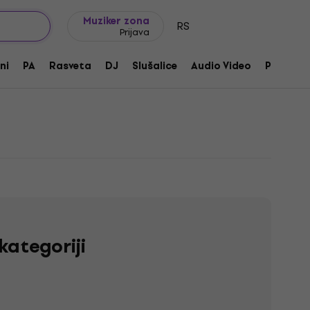
Ideje za poklone
FAQ
Muziker Blog
Muziker zona
RS
Prijava
ni
PA
Rasveta
DJ
Slušalice
Audio Video
Pribor
kategoriji