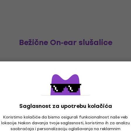
Bežične On-ear slušalice
Saglasnost za upotrebu kolačića
Koristimo kolačiće da bismo osigurali funkcionalnost naše veb
lokacije. Nakon davanja tvoje saglasnosti, koristimo ih za analizu
saobraćaja i personalizaciju oglašavanja na reklamnim