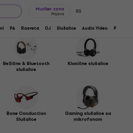
Ideje za poklone
FAQ
Muziker Blog
Muziker zona
RS
Prijava
ni
PA
Rasveta
DJ
Slušalice
Audio Video
Pribor
Bežične & Bluetooth
Klasične slušalice
slušalice
Bone Conduction
Gaming slušalice sa
Slušalice
mikrofonom