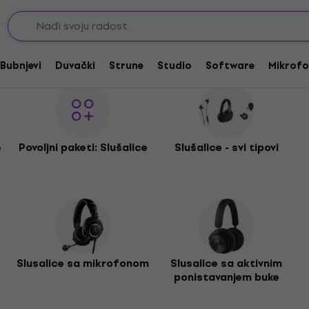
Bubnjevi
Duvački
Strune
Studio
Software
Mikrofo
e
Povoljni paketi: Slušalice
Slušalice - svi tipovi
Slusalice sa mikrofonom
Slusalice sa aktivnim
ponistavanjem buke