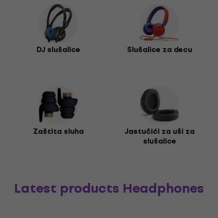
DJ slušalice
Slušalice za decu
Zaštita sluha
Jastučići za uši za
slušalice
Latest products Headphones