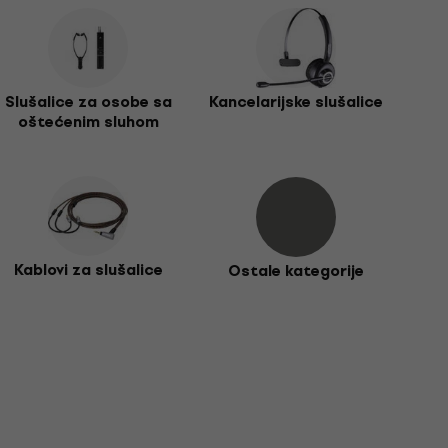
Slušalice za osobe sa
Kancelarijske slušalice
oštećenim sluhom
Kablovi za slušalice
Ostale kategorije