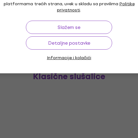
platformama trećih strana, uvek u skladu sa pravilima
Politike
privatnosti
.
Slažem se
Detaljne postavke
Informacije i kolačići
Klasične slušalice