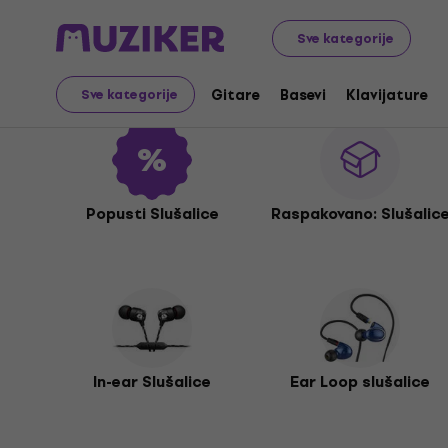
Audio Video Tech
Slušalice
Sve kategorije
Slušalice
Gitare
Basevi
Klavijature
Sve kategorije
Popusti Slušalice
Raspakovano: Slušalic
In-ear Slušalice
Ear Loop slušalice