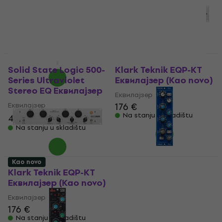
Na stanju u skladištu
Еквилајзер
5
/5
156,66 €
sa kodom
MUZMUZ-20
199 €
Na stanju u skladištu
Kao novo
Kao novo
Solid State Logic 500-
Klark Teknik EQP-KT
Series Ultraviolet
Еквилајзер (Kao novo)
Stereo EQ Еквилајзер
Еквилајзер
Еквилајзер
176 €
Na stanju u skladištu
406 €
489 €
- 17 %
Na stanju u skladištu
Kao novo
Klark Teknik EQP-KT
Midas Parametric
Еквилајзер (Kao novo)
Equaliser 512 V2
Еквилајзер (Kao novo)
Еквилајзер
176 €
Еквилајзер
Na stanju u skladištu
120 €
155,43 €
- 23 %