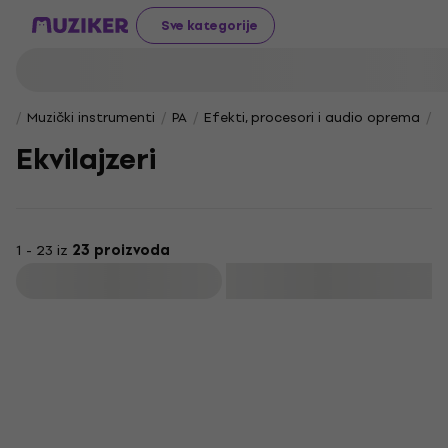
Sve kategorije
Muzički instrumenti
PA
Efekti, procesori i audio oprema
E
Ekvilajzeri
1 - 23 iz
23 proizvoda
Filtrirati
HAPPY HOUR