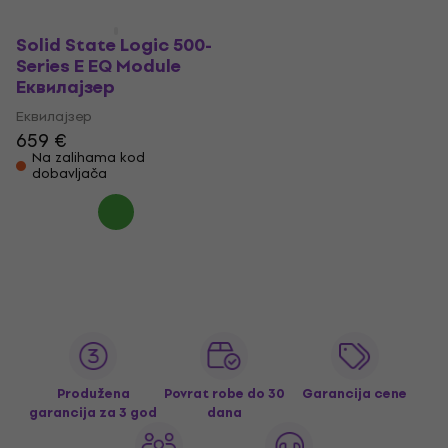
Solid State Logic 500-
Series E EQ Module
Еквилајзер
Еквилајзер
659 €
Na zalihama kod
dobavljača
Produžena
Povrat robe do 30
Garancija cene
garancija za 3 god
dana