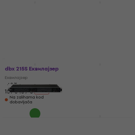
Akcija
Akcija
TC Electronic PEQ
Behringer DEQ 2496
3000-DT Еквилајзер
ULTRACURVE PRO
Еквилајзер
Еквилајзер
Еквилајзер
4,8
/5
80,80 €
87,90 €
3,3
/5
- 8 %
247 €
259 €
Na putu
- 5 %
Na putu
dbx 215S Еквилајзер
Warm Audio EQP-WA
Еквилајзер
Еквилајзер
Еквилајзер
4,8
/5
151 €
159 €
5
/5
- 5 %
678 €
729 €
Na zalihama kod
- 7 %
dobavljača
Samo po porudžbini
ART EQ 341 Dual 15
ART EQ351 Single 31
Band EQ Еквилајзер
Band EQ Еквилајзер