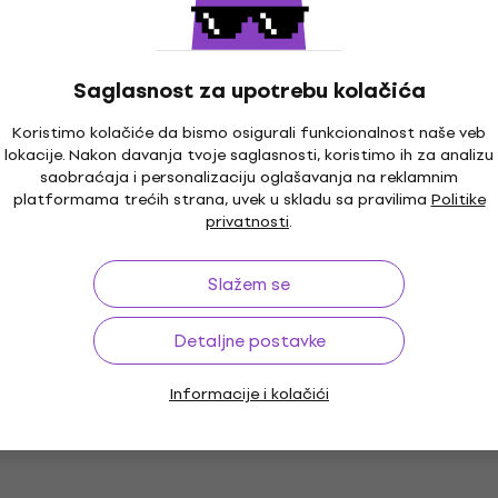
€
111 €
139,59 €
- 14 %
- 20 %
ladištu
Na stanju u skladištu
Saglasnost za upotrebu kolačića
Koristimo kolačiće da bismo osigurali funkcionalnost naše veb
vano
Kao novo
lokacije. Nakon davanja tvoje saglasnosti, koristimo ih za analizu
p 2 MultiFX
ToneWoodAmp 2 MultiF
saobraćaja i personalizaciju oglašavanja na reklamnim
ekt (Samo
Gitarski efekt (Kao novo
platformama trećih strana, uvek u skladu sa pravilima
Politike
o)
privatnosti
.
Gitarski efekt
238 €
Na stanju u skladištu
 €
Slažem se
- 35 %
ladištu
Detaljne postavke
Informacije i kolačići
Align Equalizer
L.R. Baggs Align Reverb
ekt (Samo
Gitarski efekt (Kao novo
o)
Gitarski efekt
169 €
236,61 €
- 29 %