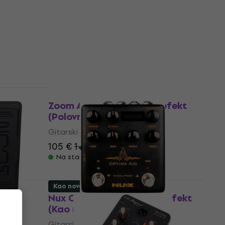
Gitarski efekt
5
/5
199,99 €
sa kodom
MUZMUZ-5
219 €
Na stanju u skladištu
Kao novo
Zoom A1X Four Gitarski efekt
er
(Polovno)
)
Gitarski efekt
105 €
143,55 €
- 27 %
Na stanju u skladištu
Kao novo
efekt
Nux Optima Air Gitarski efekt
(Kao novo)
Gitarski efekt