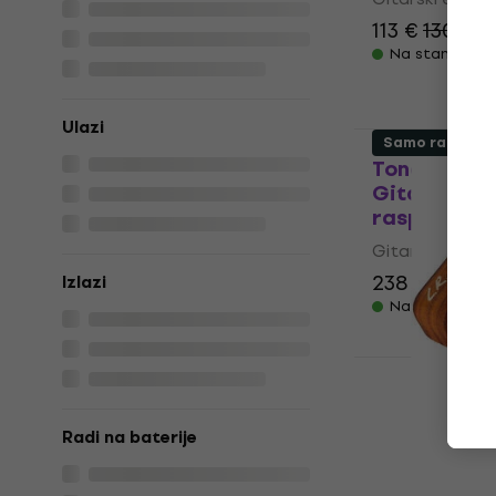
113 €
130,68 
Na stanju u sk
Ulazi
Samo raspako
ToneWoodAm
Gitarski ef
raspakovan
Gitarski efekt
238 €
365,31
Izlazi
Na stanju u sk
L.R. Baggs 
Gitarski ef
Radi na baterije
raspakovan
Gitarski efekt