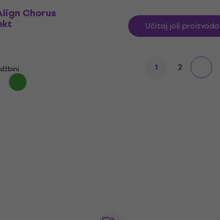
Align Chorus
ekt
Učitaj još proizvoda
2
1
džbini