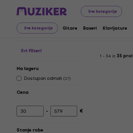
Muzički instrumenti
Gitare
Gitarski efekti
Efekti za
Sve kategorije
Efekti za akustične git
Gitare
Basevi
Klavijature
Sve kategorije
Svi filteri
1 - 34 iz
35 pro
Na lageru
Dostupan odmah
(
27
)
Cena
-
€
Minimalna cena
Maksimalna cena
Stanje robe