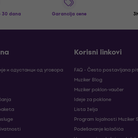
o 30 dana
Garancija cene
3
ina
Korisni linkovi
је и одустанци од уговора
FAQ - Često postavljana pi
Muziker Blog
Muziker poklon-vaučer
ćanja
Ideje za poklone
 paketa
Lista želja
sluge
Program lojalnosti Muziker 
rivatnosti
Podešavanje kolačića