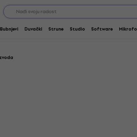
 akustične gitare
are
Bubnjevi
Duvački
Strune
Studio
Software
Mikrofo
izvoda
Akcija