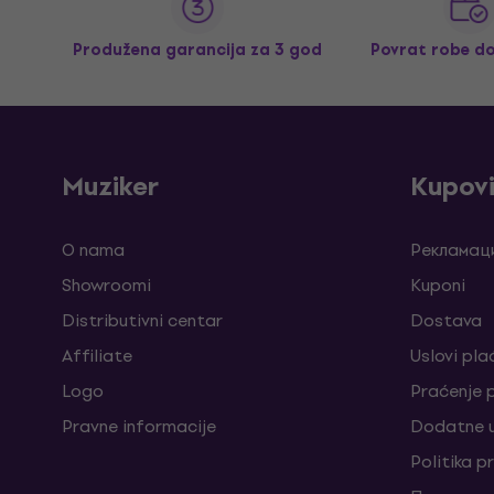
Produžena garancija za 3 god
Povrat robe d
Muziker
Kupov
O nama
Рекламаци
Showroomi
Kuponi
Distributivni centar
Dostava
Affiliate
Uslovi pla
Logo
Praćenje
Pravne informacije
Dodatne u
Politika p