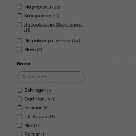
Na popustu
TC Electro
(
22
)
Acoustic P
Sa kuponom
(
10
)
Gitarski ef
Raspakovano, Skoro novo...
(
11
)
Gitarski efekt
4,5
/5
Ne prikazuj otvoreno
(
24
)
52,70 €
sa ko
Novo
(
2
)
65,90 €
Na stanju u sk
Brend
L.R. Baggs 
Preamp + DI
Gitarski efekt
4,6
/5
Behringer
(
1
)
269 €
Carl Martin
(
1
)
Na stanju u sk
Fishman
(
5
)
L.R. Baggs
(
13
)
Nux
(
3
)
Zoom A1 Fou
Palmer
(
1
)