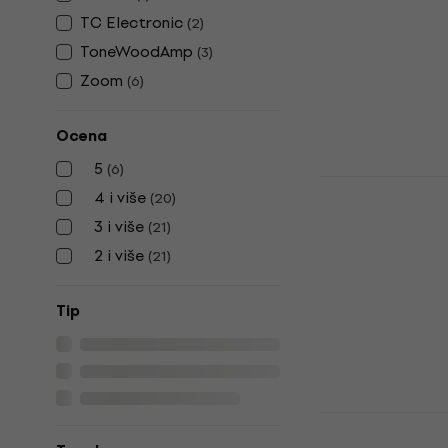
Gitarski efekt
TC Electronic
(
2
)
4,5
/5
ToneWoodAmp
(
3
)
114,22 €
sa ko
Zoom
(
6
)
139 €
Na stanju u sk
Ocena
5
(
6
)
L.R. Baggs 
4 i više
(
20
)
Gitarski ef
3 i više
(
21
)
Gitarski efekt
2 i više
(
21
)
4,4
/5
239 €
Na stanju u sk
Tip
Fishman AF
Mini Looper