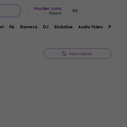
Ideje za poklone
FAQ
Muziker Blog
Muziker zona
RS
Prijava
ni
PA
Rasveta
DJ
Slušalice
Audio Video
Pribor
Najomiljenije