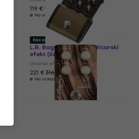
119 €
177,21 €
- 33 %
Na stanju u skladištu
Kao novo
X
L.R. Baggs Session DI Gitarski
)
efekt (Kao novo)
Gitarski efekt
221 €
316,80 €
- 30 %
Na stanju u skladištu
Novo
L.R. Baggs Align Chorus
)
Gitarski efekt (Kao novo)
Gitarski efekt
154 €
236,61 €
- 35 %