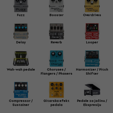
Fuzz
Booster
Overdrives
Delay
Reverb
Looper
Wah-wah pedale
Choruses /
Harmonizer / Pitch
Flangers / Phasers
Shifter
Compressor /
Gitarska efekt
Pedale za jačinu /
Sustainer
pedala
Ekspresiju