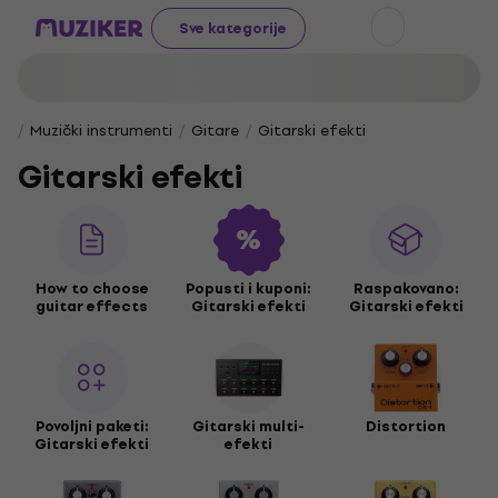
Sve kategorije
Muzički instrumenti
Gitare
Gitarski efekti
Gitarski efekti
How to choose
Popusti i kuponi:
Raspakovano:
guitar effects
Gitarski efekti
Gitarski efekti
Povoljni paketi:
Gitarski multi-
Distortion
Gitarski efekti
efekti