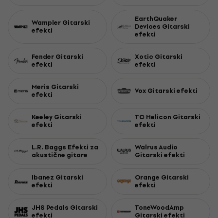
EarthQuaker
Wampler Gitarski
Devices Gitarski
efekti
efekti
Fender Gitarski
Xotic Gitarski
efekti
efekti
Meris Gitarski
Vox Gitarski efekti
efekti
Keeley Gitarski
TC Helicon Gitarski
efekti
efekti
L.R. Baggs Efekti za
Walrus Audio
akustične gitare
Gitarski efekti
Ibanez Gitarski
Orange Gitarski
efekti
efekti
JHS Pedals Gitarski
ToneWoodAmp
efekti
Gitarski efekti