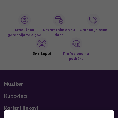
Produžena
Povrat robe do 30
Garancija cene
garancija za 3 god
dana
3M+ kupci
Profesionalna
podrška
Muziker
Kupovina
Korisni linkovi