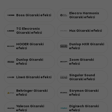
Electro Harmonix
Boss Gitarski efekti
Gitarski efekti
TC Electronic
Nux Gitarski efekti
Gitarski efekti
MOOER Gitarski
Dunlop MXR Gitarski
efekti
efekti
Dunlop Gitarski
Zoom Gitarski
efekti
efekti
Singular Sound
Line6 Gitarski efekti
Gitarski efekti
Behringer Gitarski
Strymon Gitarski
efekti
efekti
Valeton Gitarski
Digitech Gitarski
efekti
efekti