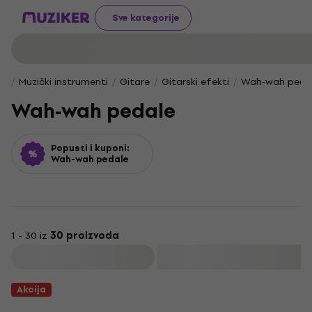
Sve kategorije
Muzički instrumenti
Gitare
Gitarski efekti
Wah-wah peda
Wah-wah pedale
Popusti i kuponi:
Wah-wah pedale
1 - 30 iz
30 proizvoda
Filtrirati
Akcija