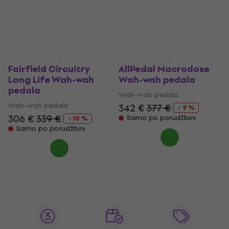
192 €
316 €
349 €
- 9 %
Samo po porudžbini
Samo po porudžbini
Fairfield Circuitry
AllPedal Macrodose
Long Life Wah-wah
Wah-wah pedala
pedala
Wah-wah pedala
Wah-wah pedala
342 €
377 €
- 9 %
306 €
339 €
Samo po porudžbini
- 10 %
Samo po porudžbini