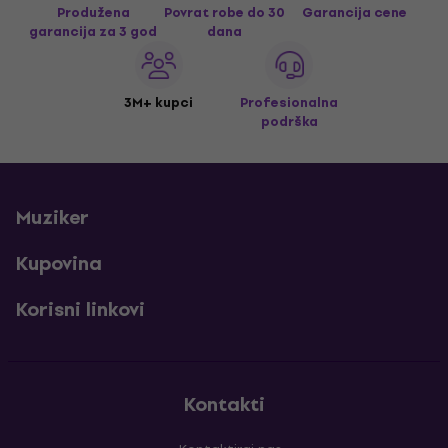
Produžena
Povrat robe do 30
Garancija cene
garancija za 3 god
dana
3M+ kupci
Profesionalna
podrška
Muziker
Kupovina
Korisni linkovi
Kontakti