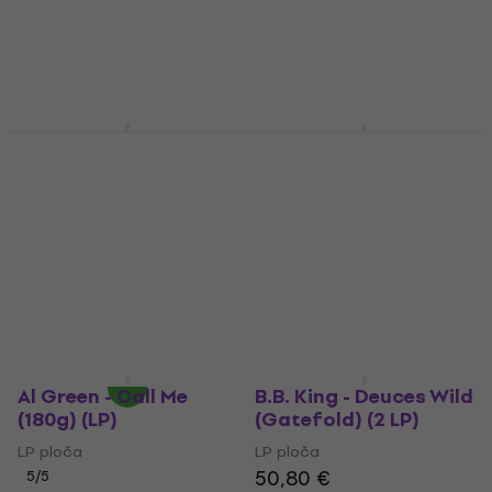
Elvis Presley - Stereo
Aretha Franklin - Live
'57 (Essential Elvis
At Fillmore West
Volume 2) (2 LP)
(180g) (Gatefold)
LP ploča
LP ploča
5
/5
40,41 €
sa kodom
MUZMUZ-25
55,90 €
sa kodom
MUZMUZ-35
55,90 €
86,90 €
Na stanju u skladištu
Na stanju u skladištu
Al Green - Call Me
B.B. King - Deuces Wild
(180g) (LP)
(Gatefold) (2 LP)
LP ploča
LP ploča
50,80 €
5
/5