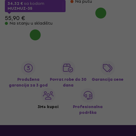
Na putu
34,32 €
sa kodom
MUZMUZ-35
55,90 €
Na stanju u skladištu
Produžena
Povrat robe do 30
Garancija cene
garancija za 3 god
dana
3M+ kupci
Profesionalna
podrška