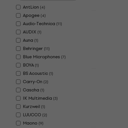
AntLion
(
4
)
Akcija
Apogee
(
4
)
Shure MV7+
Audio-Technica
(
11
)
mikrofon
AUDIX
(
1
)
USB mikrofon
Auna
(
1
)
4,7
/5
Behringer
(
11
)
264 €
349 €
Na stanju u sk
Blue Microphones
(
7
)
BOYA
(
1
)
Akcija
BS Acoustic
(
1
)
Shure MV6 
Carry-On
(
2
)
mikrofon
Cascha
(
1
)
USB mikrofon
IK Multimedia
(
3
)
4,8
/5
Kurzweil
(
1
)
133 €
149 €
Na stanju u sk
LUUCCO
(
2
)
Maono
(
9
)