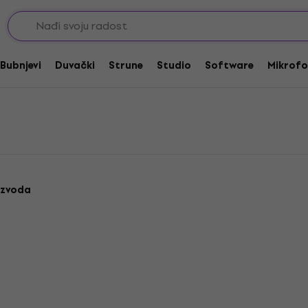
Bubnjevi
Duvački
Strune
Studio
Software
Mikrofo
izvoda