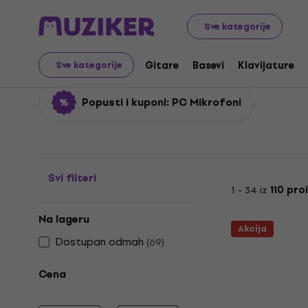
Muzički instrumenti
Mikrofoni
PC Mikrofoni
Sve kategorije
PC Mikrofoni
Gitare
Basevi
Klavijature
Sve kategorije
Popusti i kuponi: PC Mikrofoni
Svi filteri
1 - 34 iz
110 pro
Na lageru
Akcija
Dostupan odmah
(
69
)
Cena