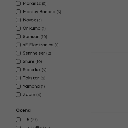
Marantz
(
5
)
AntLion Mo
Monkey Banana
(
3
)
Mikrofon
Novox
(
3
)
PC Mikrofon
Onikuma
(
1
)
4,4
/5
Samson
(
10
)
61,90 €
69 €
sE Electronics
Na stanju u sk
(
1
)
Sennheiser
(
2
)
Behringer 
Shure
(
10
)
USB mikrofon
Superlux
(
9
)
5
/5
22,70 €
Takstar
(
2
)
Na stanju u sk
Yamaha
(
1
)
Zoom
(
4
)
Ocena
IK Multimed
5
(
27
)
USB mikrof
4 i više