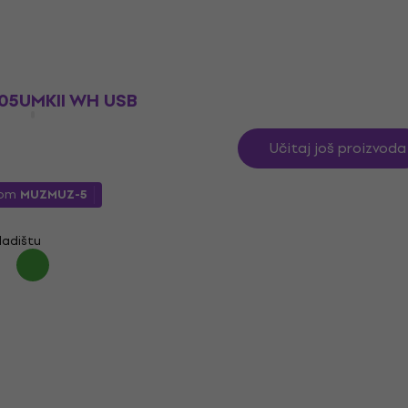
4,2
/5
- 25 %
144 €
149,90 €
ladištu
Na stanju u skladištu
205UMKII WH USB
Učitaj još proizvoda
dom
MUZMUZ-5
ladištu