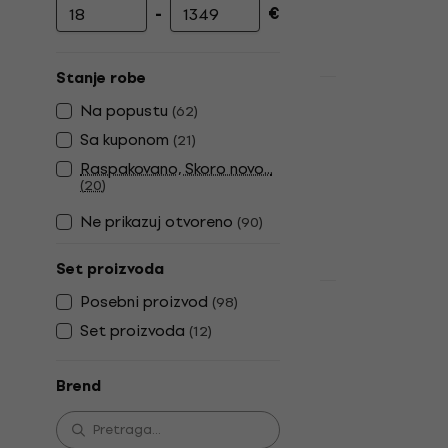
-
€
Minimalna cena
Maksimalna cena
Stanje robe
Popust za bilt
Behringer C
Na popustu
(
62
)
mikrofon
Sa kuponom
(
21
)
USB mikrofon
Raspakovano, Skoro novo...
(
20
)
4,5
/5
38 €
44,90 €
Ne prikazuj otvoreno
(
90
)
Na stanju u sk
Set proizvoda
Popust za bilt
Posebni proizvod
(
98
)
Shure MV7+
Set proizvoda
(
12
)
USB mikrofon
4,7
/5
Brend
249 €
329 €
Na stanju u sk