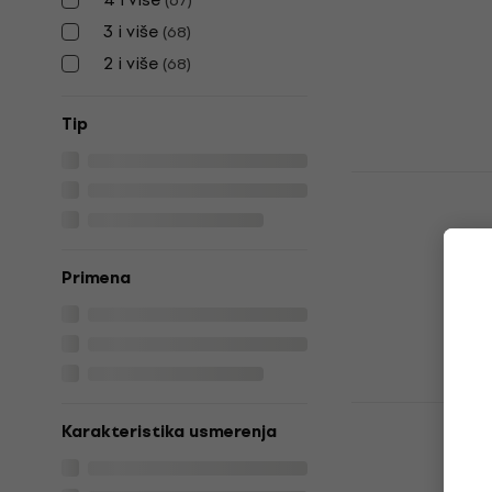
(
67
)
USB mikrofon
3 i više
(
68
)
5
/5
2 i više
(
68
)
93,75 €
sa ko
109 €
Na stanju u sk
Tip
Sennheiser 
Set USB mi
USB mikrofon
5
/5
Primena
167,94 €
sa ko
189 €
Na stanju u sk
Behringer 
Karakteristika usmerenja
USB mikrof
USB mikrofon