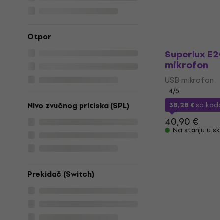
246 €
329 €
Na stanju u sk
Otpor
Superlux E
mikrofon
USB mikrofon
4
/5
Nivo zvučnog pritiska (SPL)
38,28 €
sa ko
40,90 €
Na stanju u sk
Prekidač (Switch)