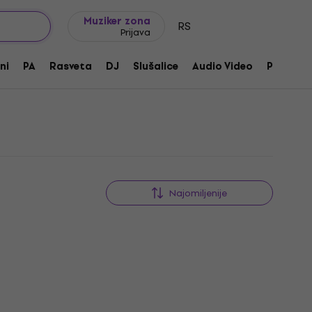
Ideje za poklone
FAQ
Muziker Blog
Muziker zona
RS
Prijava
ni
PA
Rasveta
DJ
Slušalice
Audio Video
Pribor
Najomiljenije
Akcija