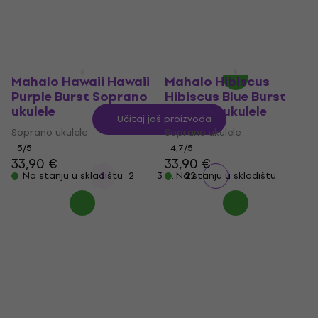
4,7
/5
Koncertni ukulele
23,90 €
4,6
/5
Na stanju u skladištu
106 €
Na stanju u skladištu
Mahalo Hawaii Hawaii
Mahalo Hibiscus
Purple Burst Soprano
Hibiscus Blue Burst
ukulele
Soprano ukulele
Učitaj još proizvoda
Soprano ukulele
Soprano ukulele
5
/5
4,7
/5
33,90 €
33,90 €
...
Na stanju u skladištu
1
2
3
Na stanju u skladištu
22