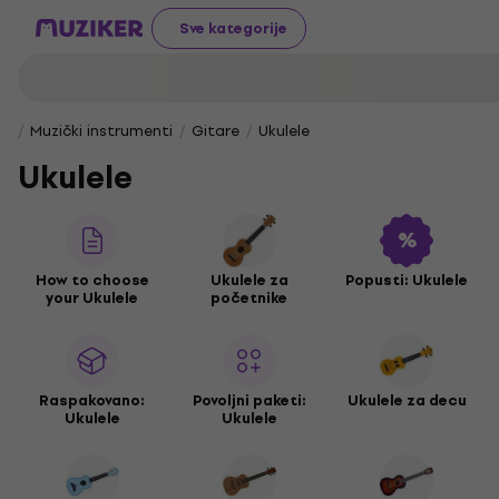
Sve kategorije
Muzički instrumenti
Gitare
Ukulele
Ukulele
How to choose
Ukulele za
Popusti: Ukulele
your Ukulele
početnike
Raspakovano:
Povoljni paketi:
Ukulele za decu
Ukulele
Ukulele