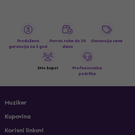
Produžena
Povrat robe do 30
Garancija cene
garancija za 3 god
dana
3M+ kupci
Profesionalna
podrška
Muziker
Kupovina
Korisni linkovi