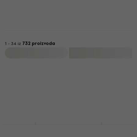
1 - 34 iz
732 proizvoda
Filtrirati
Mahalo MA1SK BK Skull
Cascha HH 2036
Black Soprano ukulele
Premium Natural