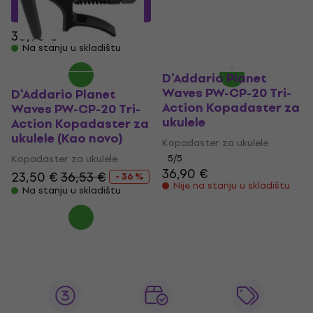
22,85 €
sa kodom
13,53 €
sa kodom
MUZMUZ-25
MUZMUZ-10
30,90 €
15,90 €
Na stanju u skladištu
Na stanju u skladištu
D'Addario Planet
Waves PW-CP-20 Tri-
D'Addario Planet
Action Kopadaster za
Waves PW-CP-20 Tri-
ukulele
Action Kopadaster za
ukulele (Kao novo)
Kopadaster za ukulele
Kopadaster za ukulele
5
/5
36,90 €
23,50 €
36,53 €
- 36 %
Nije na stanju u skladištu
Na stanju u skladištu