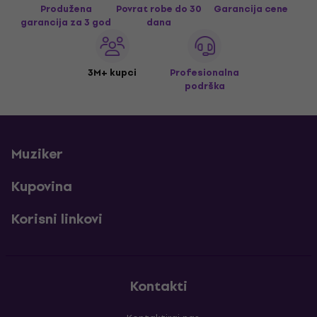
Produžena
Povrat robe do 30
Garancija cene
garancija za 3 god
dana
3M+ kupci
Profesionalna
podrška
Muziker
Kupovina
Korisni linkovi
Kontakti