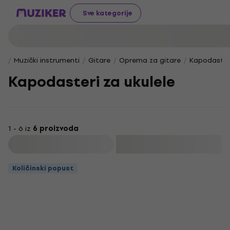
Sve kategorije
Muzički instrumenti
Gitare
Oprema za gitare
Kapodasteri
Kapodasteri za ukulele
1 - 6 iz
6 proizvoda
Filtrirati
Količinski popust