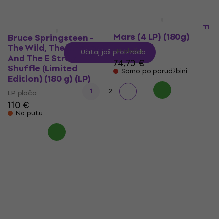
Ben Harper - Live From
Mars (4 LP) (180g)
Bruce Springsteen -
The Wild, The Innocent
LP ploča
Učitaj još proizvoda
And The E Street
74,70 €
Shuffle (Limited
Samo po porudžbini
Edition) (180 g) (LP)
1
2
LP ploča
110 €
Na putu