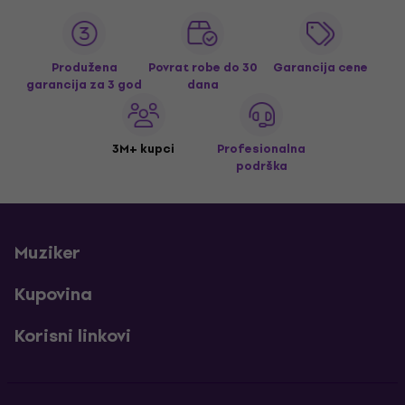
Produžena
Povrat robe do 30
Garancija cene
garancija za 3 god
dana
3M+ kupci
Profesionalna
podrška
Muziker
Kupovina
Korisni linkovi