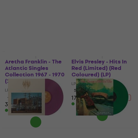
LP ploča
5
/5
LP ploča
25,50 €
41,90 €
15,20 €
sa kodom
- 39 %
MUZMUZ-30
Na stanju u skladištu
22,90 €
Na stanju u skladištu
Akcija
Akcija
Aretha Franklin - The
Elvis Presley - Hits In
Atlantic Singles
Red (Limited) (Red
Collection 1967 - 1970
Coloured) (LP)
(2 LP)
LP ploča
LP ploča
5
/5
17,60 €
27,90 €
4,8
/5
- 37 %
31,30 €
36,90 €
Na stanju u skladištu
- 15 %
Na stanju u skladištu