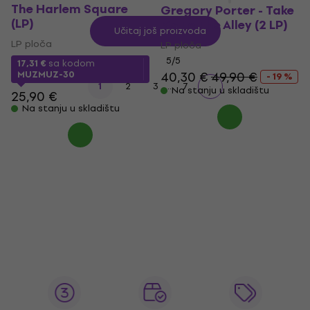
The Harlem Square
Gregory Porter - Take
(LP)
Me To The Alley (2 LP)
Učitaj još proizvoda
LP ploča
LP ploča
5
/5
17,31 €
sa kodom
MUZMUZ-30
40,30 €
49,90 €
- 19 %
...
1
2
3
7
Na stanju u skladištu
25,90 €
Na stanju u skladištu