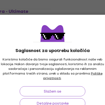
ra - Ultimate
Akcija
2 LP)
Led Zeppelin - Physical G
Remastered Original Vin
LP)
LP ploča
dom
MUZMUZ-15
4,9
/5
31,60 €
36,90 €
- 14 %
ladištu
Saglasnost za upotrebu kolačića
Na stanju u skladištu
Koristimo kolačiće da bismo osigurali funkcionalnost naše veb
Novo
lokacije. Nakon davanja tvoje saglasnosti, koristimo ih za analizu
 Clandestino (2 LP
Jeff Buckley - Grace (G
saobraćaja i personalizaciju oglašavanja na reklamnim
Coloured) (LP)
platformama trećih strana, uvek u skladu sa pravilima
Politike
LP ploča
privatnosti
.
4,8
/5
16,60 €
22,90 €
- 23 %
- 28 %
Slažem se
ladištu
Na stanju u skladištu
Detaljne postavke