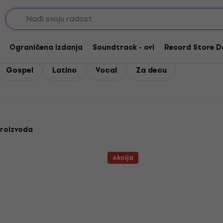
/ World / Drugo
lk / World / Drugo
Ograničena izdanja
Soundtrack - ovi
Record Store D
Gospel
Latino
Vocal
Za decu
proizvoda
Akcija