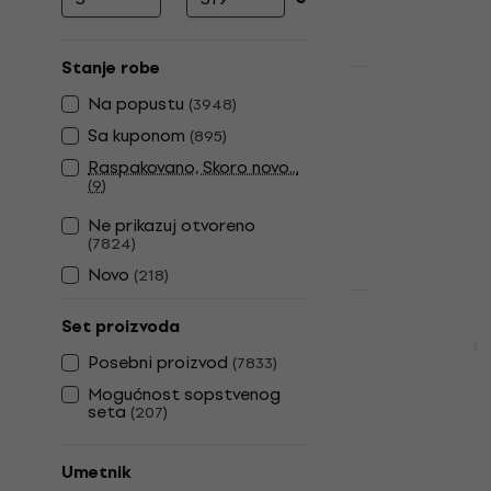
Minimalna cena
Maksimalna cena
Stanje robe
Akcija
Buena Vista
Na popustu
(
3948
)
Buena Vista
Sa kuponom
(
895
)
LP ploča
Raspakovano, Skoro novo...
(
9
)
5
/5
34,90 €
40,9
Ne prikazuj otvoreno
Na stanju u sk
(
7824
)
Novo
(
218
)
LIMITED EDITI
Led Zeppelin
Set proizvoda
Posebni proizvod
LP ploča
(
7833
)
4,9
/5
Mogućnost sopstvenog
seta
(
207
)
18,80 €
22,9
Na stanju u sk
Umetnik