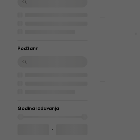
HAPPY HOUR
Led Zeppelin 
LP ploča
4,7
/5
Podžanr
19,90 €
24,9
Na stanju u sk
Michael Bub
LP ploča
Godina izdavanja
5
/5
26 €
26,90 €
Na stanju u sk
-