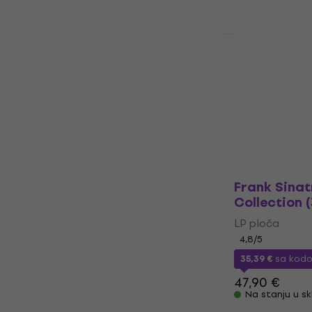
Beyoncé - 
Live Album (
LP ploča
77,30 €
Na stanju u sk
Frank Sinat
Collection (
LP ploča
4,8
/5
35,39 €
sa ko
47,90 €
Na stanju u sk