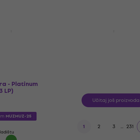
Na stanju u skladištu
Homecoming: The
Nina Simone - Very Best
4 LP)
(Limited Edition) (180g) 
LP ploča
4,9
/5
ladištu
12,50 €
17,90 €
- 30 %
Na stanju u skladištu
ra - Platinum
3 LP)
Učitaj još proizvoda
dom
MUZMUZ-25
2
3
...
231
1
ladištu