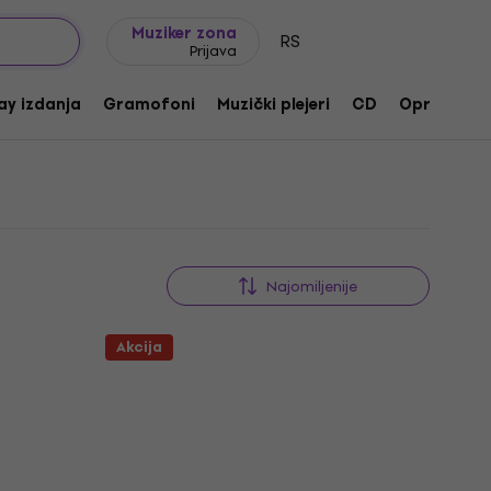
Ideje za poklone
FAQ
Muziker Blog
Muziker zona
RS
Prijava
ay izdanja
Gramofoni
Muzički plejeri
CD
Oprema
Najomiljenije
Akcija