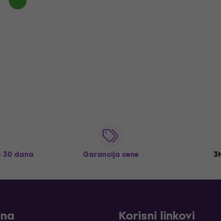
o 30 dana
Garancija cene
3
ina
Korisni linkovi