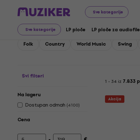
Gramofonske ploče i CD-ovi
LP ploče
Country / Folk 
Sve kategorije
LP ploče - Country / Fo
LP ploče
LP ploče za audiofile
Sve kategorije
Folk
Country
World Music
Swing
Svi filteri
1 - 34 iz
7.833 
Na lageru
Akcija
Dostupan odmah
(
4100
)
Cena
-
€