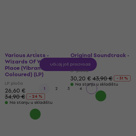
5
/5
5
/5
34 €
34,90 €
36,08 €
sa kodom
Na stanju u skladištu
MUZMUZ-15
42,90 €
Na stanju u skladištu
Various Artists -
Original Soundtrack -
Wizards Of Waverly
Tron (LP)
Učitaj još proizvoda
Place (Vibrant Purple
LP ploča
Coloured) (LP)
30,20 €
43,90 €
- 31 %
LP ploča
Na stanju u skladištu
1
2
3
4
26,60 €
34,90 €
- 24 %
Na stanju u skladištu