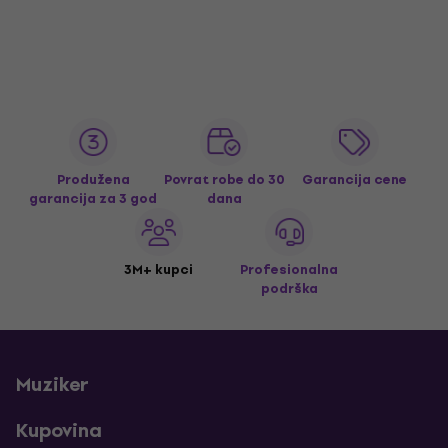
Produžena
Povrat robe do 30
Garancija cene
garancija za 3 god
dana
3M+ kupci
Profesionalna
podrška
Muziker
Kupovina