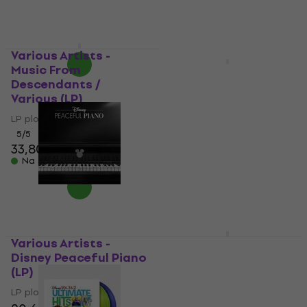
LP ploča
30,10 €
37,90 €
- 21 %
Na stanju u skladištu
Various Artists -
Music From
Danny Elfman - The
Descendants /
Nightmare Before
Various (LP)
Christmas (Gatefold
Sleeve) (2 LP)
LP ploča
5
/5
LP ploča
33,80 €
24,10 €
43,90 €
- 45 %
Na stanju u skladištu
Na stanju u skladištu
Various Artists -
Various Artists -
Disney Peaceful Piano
Mufasa: The Lion King
(LP)
(Original Soundtrack)
(Gold Swirl Coloured)
LP ploča
(LP)