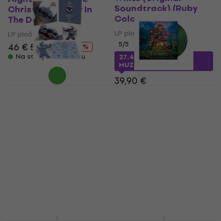
Soundtrack) (Ruby
Christmas (Glow In
Coloured) (LP)
The Dark) (2 LP)
LP ploča
LP ploča
5
/5
46 €
55,90 €
- 18 %
Na stanju u skladištu
27,48 €
sa kodom
MUZMUZ-30
39,90 €
Original Soundtrack -
Na stanju u skladištu
Lilo & Stitch (Picture
Various Artists -
Disc) (12" Single)
Encanto (Limited
Edition) (Translucent
LP ploča
Green Coloured) (LP)
3
/5
30,70 €
LP ploča
Na stanju u skladištu
27,30 €
34,90 €
- 22 %
Na stanju u skladištu