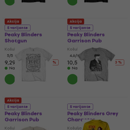
Akcija
Akcija
5 varijante
5 varijante
Peaky Blinders
Peaky Blinders
Shotgun
Garrison Pub
Košulja
Košulja
5
/5
4,6
/5
9,29 €
14,90 €
10,50 €
14,90 €
- 38 %
- 30 %
Na stanju u skladištu
Na stanju u skladištu
Akcija
5 varijante
5 varijante
Peaky Blinders
Peaky Blinders Grey
Garrison Pub
Character
Košulja
Košulja