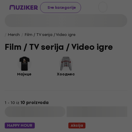
Sve kategorije
Merch
Film / TV serija / Video igre
Film / TV serija / Video igre
Мајице
Хоодиес
1 - 10 iz
10 proizvoda
Filtrirati
HAPPY HOUR
Akcija