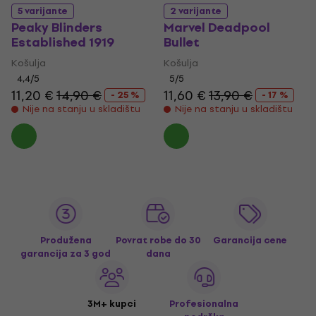
5 varijante
2 varijante
Peaky Blinders
Marvel Deadpool
Established 1919
Bullet
Košulja
Košulja
4,4
/5
5
/5
11,20 €
14,90 €
11,60 €
13,90 €
- 25 %
- 17 %
Nije na stanju u skladištu
Nije na stanju u skladištu
Produžena
Povrat robe do 30
Garancija cene
garancija za 3 god
dana
3M+ kupci
Profesionalna