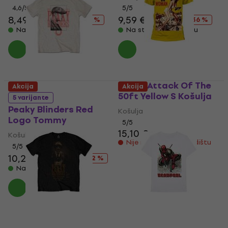
4,6
/5
5
/5
8,49 €
14,90 €
9,59 €
14,90 €
- 43 %
- 36 %
Na stanju u skladištu
Na stanju u skladištu
Plan 9 Attack Of The
Akcija
Akcija
50ft Yellow S Košulja
5 varijante
Peaky Blinders Red
Košulja
Logo Tommy
5
/5
15,10 €
Košulja
Nije na stanju u skladištu
5
/5
10,20 €
14,90 €
- 32 %
Na stanju u skladištu