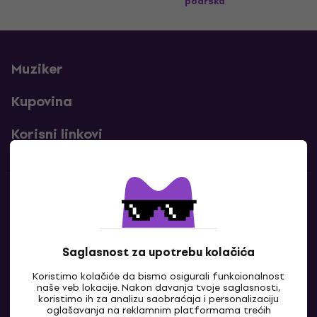
podrška
Muziker
Kupovina
Korisni linkovi
Kontakti
Kontaktiraj nas
Saglasnost za upotrebu kolačića
Koristimo kolačiće da bismo osigurali funkcionalnost
naše veb lokacije. Nakon davanja tvoje saglasnosti,
koristimo ih za analizu saobraćaja i personalizaciju
oglašavanja na reklamnim platformama trećih