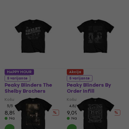
HAPPY HOUR
Akcija
5 varijante
5 varijante
Peaky Blinders The
Peaky Blinders By
Shelby Brothers
Order Infill
Košulja
Košulja
5
/5
4,8
/5
8,89 €
14,90 €
9,09 €
14,90 €
- 40 %
- 39 %
Na stanju u skladištu
Na stanju u skladištu