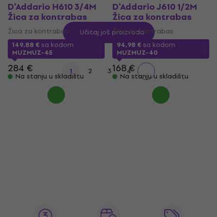
D'Addario H610 3/4M
D'Addario J610 1/2M
Žica za kontrabas
Žica za kontrabas
Žica za kontrabas
Žica za kontrabas
Učitaj još proizvoda
149,88 €
sa kodom
94,98 €
sa kodom
MUZMUZ-45
MUZMUZ-40
284 €
168 €
1
2
3
4
Na stanju u skladištu
Na stanju u skladištu