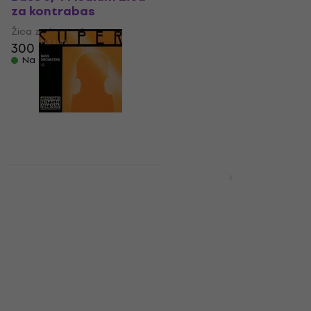
168,83 €
sa kodom
za kontrabas
MUZMUZ-30
Žica za kontrabas
246 €
300 €
Na stanju u skladištu
Na stanju u skladištu
Thomastik
Thomastik 205A/II
Superflexible 42
Росин за контрабас
Double Bass 4/4
Росин за контрабас
Medium Žica za
14,40 €
kontrabas
Na stanju u skladištu
Žica za kontrabas
5
/5
158,21 €
sa kodom
MUZMUZ-15