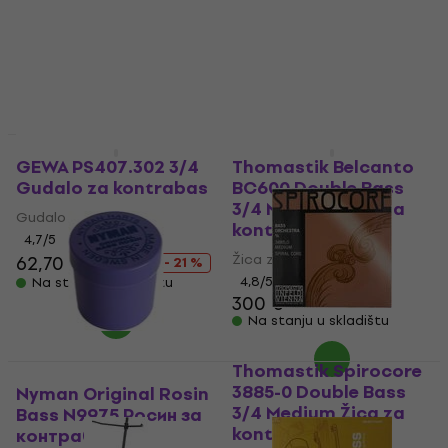
Akcija
GEWA PS407.302 3/4
Thomastik Belcanto
Gudalo za kontrabas
BC600 Double Bass
3/4 Medium Žica za
Gudalo za kontrabas
kontrabas
4,7
/5
Žica za kontrabas
62,70 €
78,90 €
- 21 %
4,8
/5
Na stanju u skladištu
300 €
Na stanju u skladištu
Thomastik Spirocore
3885-0 Double Bass
Nyman Original Rosin
3/4 Medium Žica za
Bass N9975 Росин за
kontrabas
контрабас