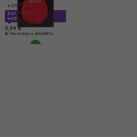
8,79 €
8,95 €
4,3
/5
Na stanju u skladištu
5,07 €
sa kodom
MUZMUZ-15
5,99 €
Na stanju u skladištu
Pirastro Obligato
Hidersine HS-DB2
Žica za kontrabas
Росин за контрабас
Žica za kontrabas
Росин за контрабас
5
/5
4,7
/5
6,39 €
257,41 €
sa kodom
Na stanju u skladištu
MUZMUZ-30
391,30 €
Na stanju u skladištu
Thomastik Spirocore
Stagg SV-DB Stalak za
S42 Double Bass 4/4
kontrabas