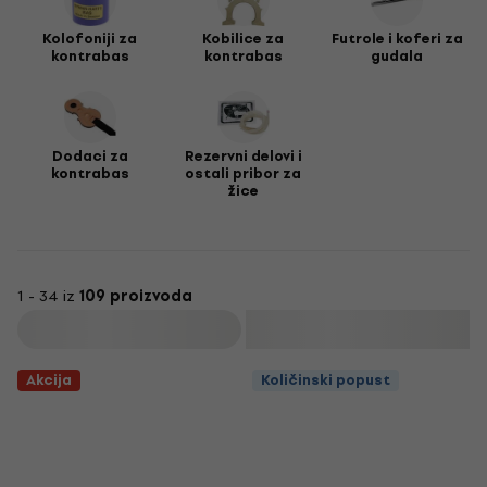
Kolofoniji za
Kobilice za
Futrole i koferi za
kontrabas
kontrabas
gudala
Dodaci za
Rezervni delovi i
kontrabas
ostali pribor za
žice
1 - 34 iz
109 proizvoda
Filtrirati
Akcija
Količinski popust