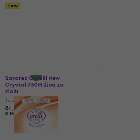
Novo
Pirastro CHROMCOR
Savarez Corelli New
C Žica za violu
Crystal 734F Žica za
violu
Žica za violu
Žica za violu
5
/5
26,90 €
23,07 €
sa kodom
Na stanju u skladištu
MUZMUZ-30
34,35 €
Na stanju u skladištu
Wittner 257131
Novo
Podbradak za violu
Savarez Corelli New
Crystal 730M Žica za
Podbradak za violu
violu
37,50 €
sa kodom
Žica za violu
MUZMUZ-10
84,90 €
41,90 €
Na stanju u skladištu
Na stanju u skladištu