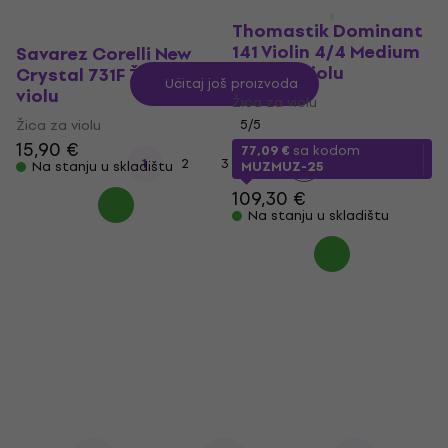
Thomastik Dominant
141 Violin 4/4 Medium
Savarez Corelli New
Žica za violu
Crystal 731F Žica za
Učitaj još proizvoda
violu
Žica za violu
Žica za violu
5
/5
15,90 €
77,09 €
sa kodom
...
1
2
3
6
Na stanju u skladištu
MUZMUZ-25
109,30 €
Na stanju u skladištu