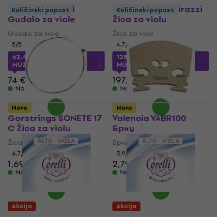
Petz 1080VA 4/4
Pirastro Evah Pirazzi
Količinski popust
Količinski popust
Gudalo za viole
Žica za violu
Gudalo za viole
Žica za violu
5
/5
4,7
/5
62,42 €
sa kodom
128,84 €
sa kodom
MUZMUZ-15
MUZMUZ-30
74 €
197,90 €
Na stanju u skladištu
Na stanju u skladištu
Novo
Novo
Gorstrings SONETE 17
Valencia VABR100
C Žica za violu
Бриџ
Žica za violu
Бриџ
4,7
/5
3,9
/5
1,69 €
2,79 €
Na stanju u skladištu
Na stanju u skladištu
Akcija
Akcija
Savarez Corelli New
Savarez Corelli New