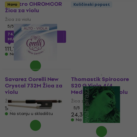
Pirastro CHROMCOR
Novo
Količinski popust
Žica za violu
Gorstrings SONETE 17
D Žica za violu
Žica za violu
5
/5
Žica za violu
4,7
/5
74,58 €
sa kodom
1,49 €
1,69 €
MUZMUZ-30
Na stanju u skladištu
111,10 €
Na stanju u skladištu
Savarez Corelli New
Thomastik Spirocore
Crystal 732M Žica za
S20 G Viola 4/4
violu
Medium Žica za violu
Žica za violu
Žica za violu
16,90 €
5
/5
24,30 €
Na stanju u skladištu
Na stanju u skladištu