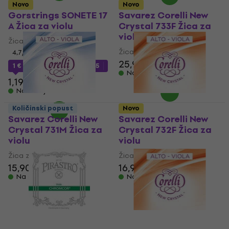
Novo
Novo
Gorstrings SONETE 17
Savarez Corelli New
A Žica za violu
Crystal 733F Žica za
violu
Žica za violu
Žica za violu
4,7
/5
25,90 €
1 €
sa kodom
MUZMUZ-15
Na stanju u skladištu
1,19 €
Na stanju u skladištu
Količinski popust
Novo
Savarez Corelli New
Savarez Corelli New
Crystal 731M Žica za
Crystal 732F Žica za
violu
violu
Žica za violu
Žica za violu
15,90 €
16,90 €
Na stanju u skladištu
Na stanju u skladištu