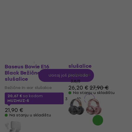
49,20 €
52,90 €
4,8
/5
10,20 €
Na stanju u skladištu
Na stanju u skladištu
OneOdio Pro10 Dj
slušalice
Baseus Bowie E16
Black Bežične In-ear
Dj slušalice
Učitaj još proizvoda
slušalice
3,8
/5
26,20 €
27,90 €
Bežične In-ear slušalice
Na stanju u skladištu
20,67 €
sa kodom
...
1
2
3
10
MUZMUZ-5
21,90 €
Na stanju u skladištu