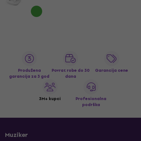
Produžena
Povrat robe do 30
Garancija cene
garancija za 3 god
dana
3M+ kupci
Profesionalna
podrška
Muziker