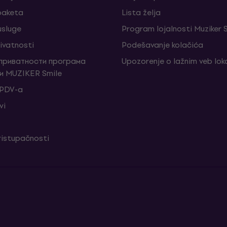
 paketa
Lista želja
sluge
Program lojalnosti Muziker 
rivatnosti
Podešavanje kolačića
 приватности програма
Upozorenje o lažnim veb lo
и MUZIKER Smile
 PDV-a
vi
ristupačnosti