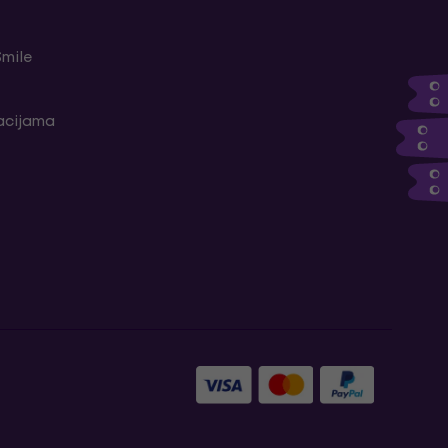
Smile
kacijama