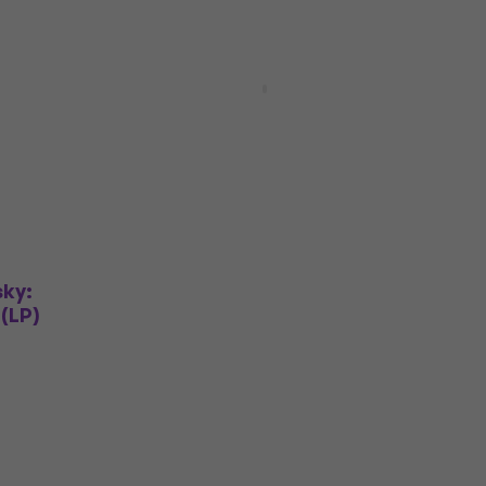
Benjamin Britten - Nocturne
(200g)
(180g) (2 LP)
LP ploča
106 €
129 €
- 18 %
Samo po porudžbini
sky:
(LP)