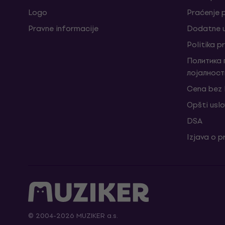
Logo
Praćenje
Pravne informacije
Dodatne u
Politika p
Политика
лојалност
Cena bez
Opšti uslo
DSA
Izjava o p
© 2004-2026 MUZIKER a.s.