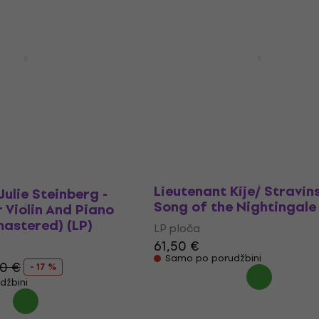
Na putu
gent - Bruch:
Henryk Szeryng - Henryk
n G Minor/Mozart:
Szeryng in Recital (LP) 
 D Major (200g)
LP ploča
59,30 €
70,90 €
- 16 %
Samo po porudžbini
džbini
Fritz Reiner - Prokofiev:
Lieutenant Kije/ Stravin
Julie Steinberg -
Song of the Nightingale 
 Violin And Piano
astered) (LP)
LP ploča
61,50 €
Samo po porudžbini
0 €
- 17 %
džbini