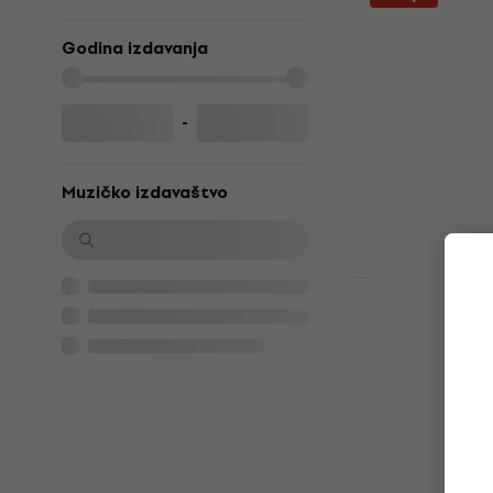
LP ploča
Godina izdavanja
5
/5
34,80 €
Na putu
-
Muzičko izdavaštvo
Akcija
Bruno Walte
Symphony O
Beethoven's
F Major, Op.
LP ploča
5
/5
49,50 €
60,9