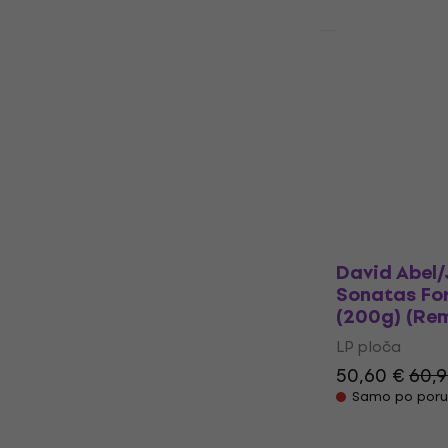
Akcija
Heifetz-Sar
Concerto i
Concerto in
(LP)
LP ploča
61,40 €
Samo po poru
David Abel/
Sonatas For
(200g) (Rem
LP ploča
50,60 €
60,9
Samo po poru