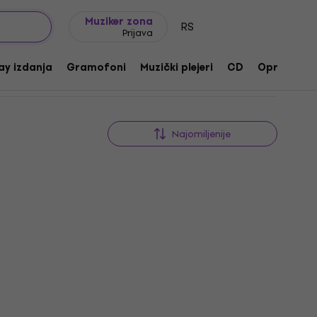
Ideje za poklone
FAQ
Muziker Blog
Muziker zona
RS
Prijava
ay izdanja
Gramofoni
Muzički plejeri
CD
Oprema
Najomiljenije