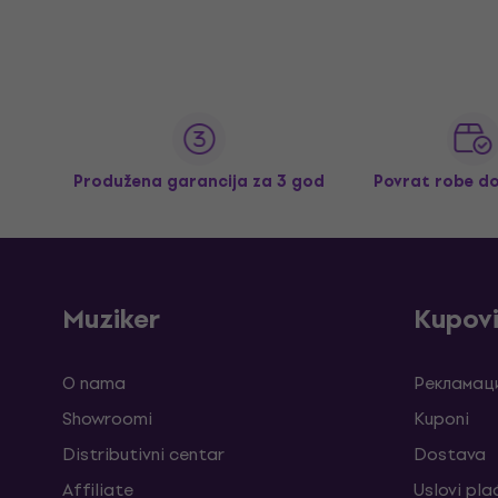
Produžena garancija za 3 god
Povrat robe d
Muziker
Kupov
O nama
Рекламаци
Showroomi
Kuponi
Distributivni centar
Dostava
Affiliate
Uslovi pla