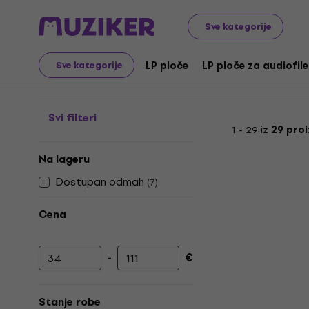
Gramofonske ploče i CD-ovi
LP ploče za audiofile
Cl
Sve kategorije
LP ploče za audiofile - 
LP ploče
LP ploče za audiofile
Sve kategorije
Svi filteri
1 - 29 iz
29 pro
Na lageru
Dostupan odmah
(
7
)
Cena
-
€
Minimalna cena
Maksimalna cena
Stanje robe