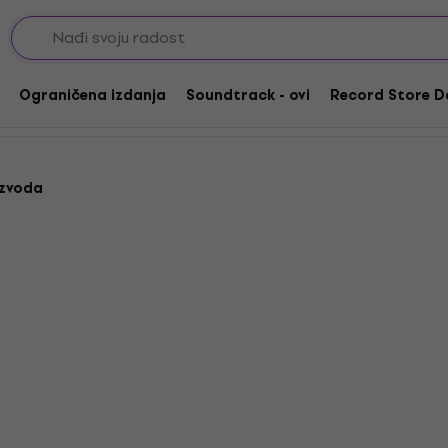
assical
Classical
Ograničena izdanja
Soundtrack - ovi
Record Store D
izvoda