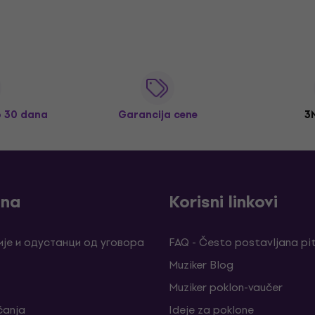
o 30 dana
Garancija cene
3
ina
Korisni linkovi
је и одустанци од уговора
FAQ - Često postavljana pi
Muziker Blog
Muziker poklon-vaučer
ćanja
Ideje za poklone