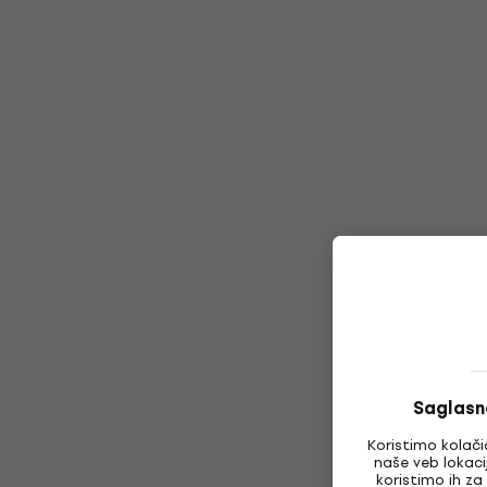
Saglasn
Koristimo kolači
naše veb lokaci
koristimo ih za