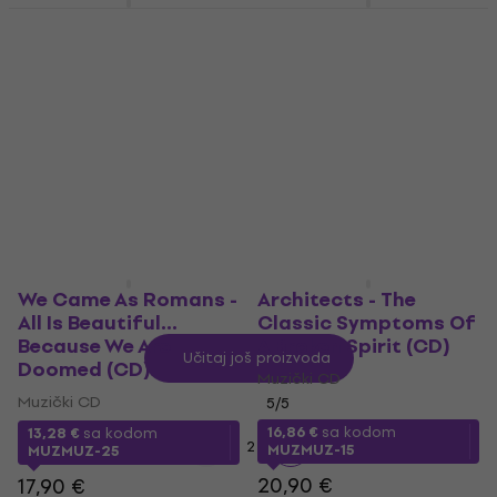
Of Monsters and Men
Killswitch Engage -
- All Is Love & Pain In
Atonement (CD)
The Mouse Parade
Muzički CD
(CD)
16,61 €
sa kodom
Muzički CD
MUZMUZ-45
16,67 €
sa kodom
31,90 €
MUZMUZ-20
Na stanju u skladištu
21,90 €
Na stanju u skladištu
We Came As Romans -
Architects - The
All Is Beautiful...
Classic Symptoms Of
Because We Are
A Broken Spirit (CD)
Učitaj još proizvoda
Doomed (CD)
Muzički CD
Muzički CD
5
/5
16,86 €
sa kodom
13,28 €
sa kodom
1
2
MUZMUZ-15
MUZMUZ-25
20,90 €
17,90 €