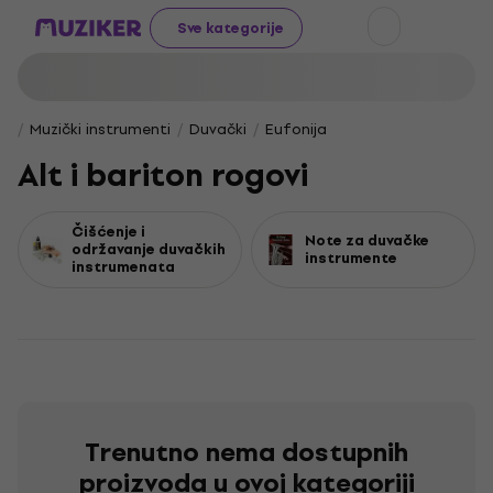
Sve kategorije
Muzički instrumenti
Duvački
Eufonija
Alt i bariton rogovi
Čišćenje i
Note za duvačke
održavanje duvačkih
instrumente
instrumenata
Trenutno nema dostupnih
proizvoda u ovoj kategoriji