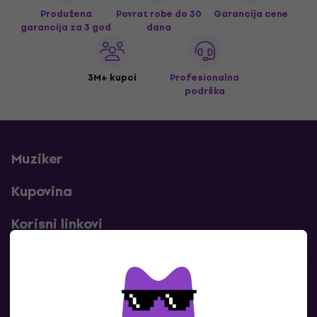
Produžena
Povrat robe do 30
Garancija cene
garancija za 3 god
dana
3M+ kupci
Profesionalna
podrška
Muziker
Kupovina
Korisni linkovi
Kontakti