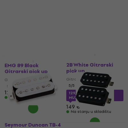
V2 Black Nickel
Gitrarski pick up
Gitrarski pick up
4,7
/5
32,10 €
Gitrarski pick up
Na stanju u skladištu
4,5
/5
290 €
Na stanju u skladištu
Seymour Duncan AHB-
2B White Gitrarski
EMG 89 Black
pick up
Gitrarski pick up
Gitrarski pick up
Gitrarski pick up
5
/5
5
/5
129 €
129,31 €
sa kodom
Na stanju u skladištu
MUZMUZ-10
149 €
Na stanju u skladištu
Seymour Duncan TB-4
Lundgren Pickups M6