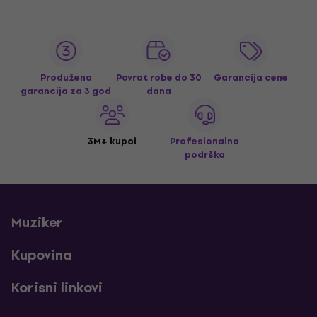
Produžena
Povrat robe do 30
Garancija cene
garancija za 3 god
dana
3M+ kupci
Profesionalna
podrška
Muziker
Kupovina
Korisni linkovi