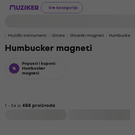
Sve kategorije
Muzički instrumenti
Gitare
Gitarski magneti
Humbucker 
Humbucker magneti
Popusti i kuponi:
Humbucker
magneti
1 - 34 iz
488 proizvoda
Filtrirati