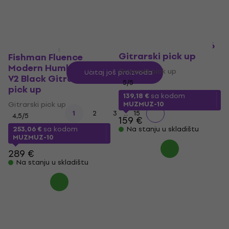
Lundgren Pickups M6
Gitrarski pick up
Fishman Fluence
Modern Humbucker 7
Gitrarski pick up
Učitaj još proizvoda
V2 Black Gitrarski
5
/5
pick up
139,18 €
sa kodom
Gitrarski pick up
MUZMUZ-10
...
1
2
3
15
4,5
/5
159 €
253,06 €
sa kodom
Na stanju u skladištu
MUZMUZ-10
289 €
Na stanju u skladištu