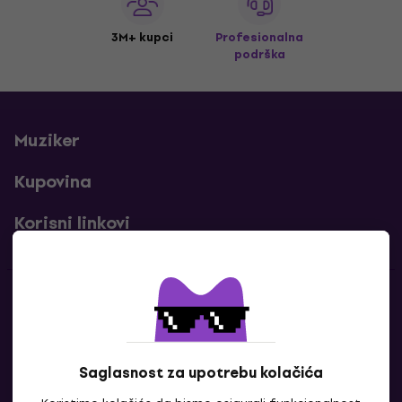
3M+ kupci
Profesionalna
podrška
Muziker
Kupovina
Korisni linkovi
Kontakti
Kontaktiraj nas
Saglasnost za upotrebu kolačića