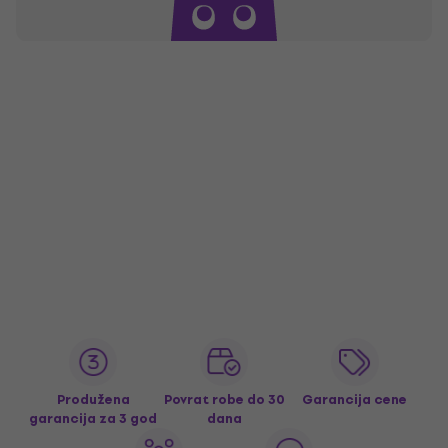
Produžena
Povrat robe do 30
Garancija cene
garancija za 3 god
dana