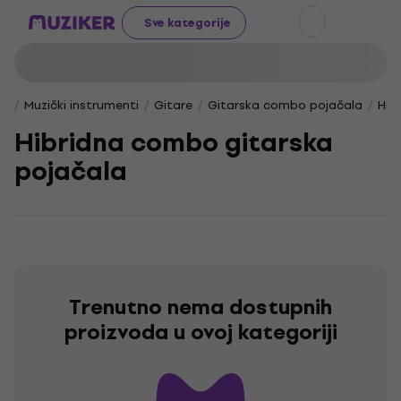
Sve kategorije
Muzički instrumenti
Gitare
Gitarska combo pojačala
Hib
Hibridna combo gitarska
pojačala
Trenutno nema dostupnih
proizvoda u ovoj kategoriji