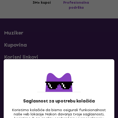
3M+ kupci
Profesionalna
podrška
Muziker
Kupovina
Korisni linkovi
Kontakti
Kontaktiraj nas
Saglasnost za upotrebu kolačića
Koristimo kolačiće da bismo osigurali funkcionalnost
naše veb lokacije. Nakon davanja tvoje saglasnosti,