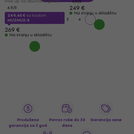
Pick up za akustičnu gitaru
4,9
/5
249 €
4,9
/5
Na stanju u skladištu
249,45 €
sa kodom
1
2
3
4
MUZMUZ-5
269 €
Na stanju u skladištu
Produžena
Povrat robe do 30
Garancija cene
garancija za 3 god
dana