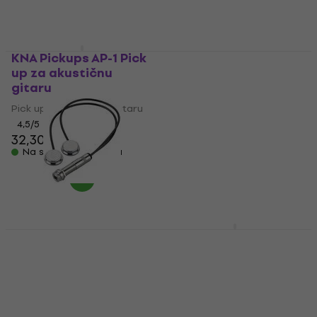
Na stanju u skladištu
395 €
399 €
Na stanju u skladištu
KNA Pickups AP-1 Pick
up za akustičnu
L.R. Baggs Lyric
gitaru
Classical Pick up za
akustičnu gitaru
Pick up za akustičnu gitaru
4,5
/5
Pick up za akustičnu gitaru
32,30 €
32,90 €
229 €
Na stanju u skladištu
Na stanju u skladištu
Schaller 16050102
KNA Pickups AP-2
Nickel Pick up za
Mahogany Pick up za
akustičnu gitaru
akustičnu gitaru
Pick up za akustičnu gitaru
Pick up za akustičnu gitaru
4,1
/5
4
/5