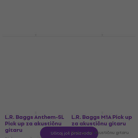
44,10 €
36,09 €
sa kodom
Na stanju u skladištu
MUZMUZ-15
43,90 €
Na stanju u skladištu
L.R. Baggs M1 Pick up
Seymour Duncan
za akustičnu gitaru
Woody Hum
Cancelling Maple Pick
Pick up za akustičnu gitaru
up za akustičnu
4,9
/5
gitaru
217 €
Na stanju u skladištu
Pick up za akustičnu gitaru
4,7
/5
110 €
Na stanju u skladištu
L.R. Baggs Anthem-SL
L.R. Baggs M1A Pick up
Pick up za akustičnu
za akustičnu gitaru
gitaru
Pick up za akustičnu gitaru
Učitaj još proizvoda