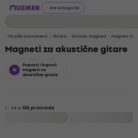
Sve kategorije
Muzički instrumenti
Gitare
Gitarski magneti
Magneti za a
Magneti za akustične gitare
Popusti i kuponi:
Magneti za
akustične gitare
1 - 34 iz
136 proizvoda
Filtrirati