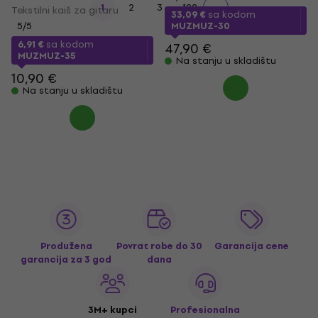
...
1
2
3
122
Tekstilni kaiš za gitaru
33,09 €
sa kodom
5
/5
MUZMUZ-30
6,91 €
sa kodom
47,90 €
MUZMUZ-35
Na stanju u skladištu
10,90 €
Na stanju u skladištu
Produžena
Povrat robe do 30
Garancija cene
garancija za 3 god
dana
3M+ kupci
Profesionalna