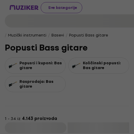
Sve kategorije
Muzički instrumenti
Basevi
Popusti Bass gitare
Popusti Bass gitare
Popusti i kuponi: Bas
Količinski popusti:
gitare
Bas gitare
Rasprodaja: Bas
gitare
1 - 34 iz
4.143 proizvoda
Filtrirati