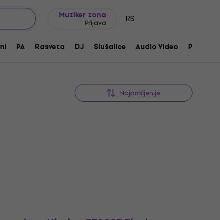
Ideje za poklone
FAQ
Muziker Blog
Muziker zona
RS
Prijava
ni
PA
Rasveta
DJ
Slušalice
Audio Video
Pribor
Najomiljenije