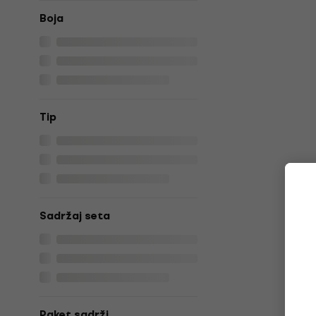
Boja
Tip
Sadržaj seta
Paket sadrži