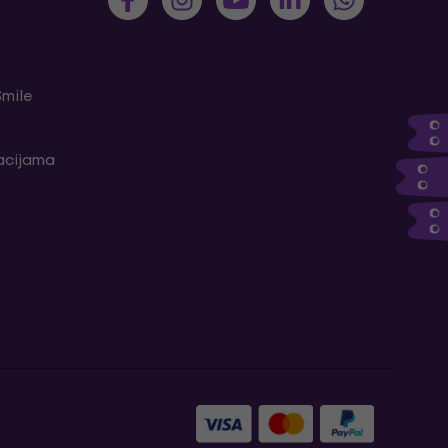
Smile
kacijama