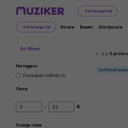
Muzički instrumenti
Basevi
Rezervni delovi za bas git
Sve kategorije
Hardware za bas gitar
Gitare
Basevi
Klavijature
Sve kategorije
Svi filteri
1 - 3 iz
3 proizv
Na lageru
Količinski pop
Dostupan odmah
(
3
)
Cena
-
€
Minimalna cena
Maksimalna cena
Stanje robe