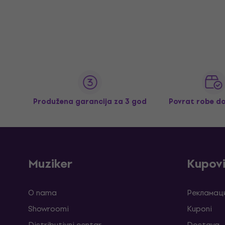
Produžena garancija za 3 god
Povrat robe d
Muziker
Kupov
O nama
Рекламаци
Showroomi
Kuponi
Distributivni centar
Dostava