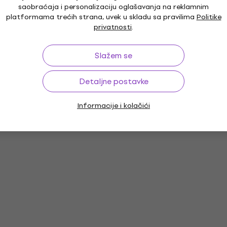
saobraćaja i personalizaciju oglašavanja na reklamnim
platformama trećih strana, uvek u skladu sa pravilima
Politike
privatnosti
.
Slažem se
Detaljne postavke
Informacije i kolačići