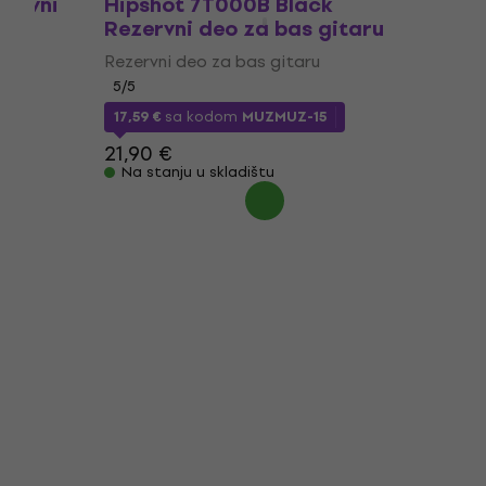
zervni
Hipshot 7T000B Black
Rezervni deo za bas gitaru
Rezervni deo za bas gitaru
5
/5
17,59 €
sa kodom
MUZMUZ-15
21,90 €
Na stanju u skladištu