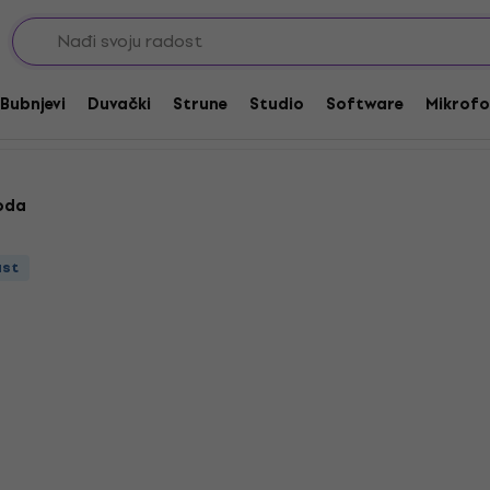
are
Hardware za bas gitare
e
Bubnjevi
Duvački
Strune
Studio
Software
Mikrofo
oda
ust