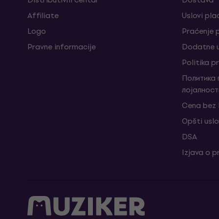
Affiliate
Uslovi pla
Logo
Praćenje
Pravne informacije
Dodatne u
Politika p
Политика
лојалност
Cena bez
Opšti uslo
DSA
Izjava o p