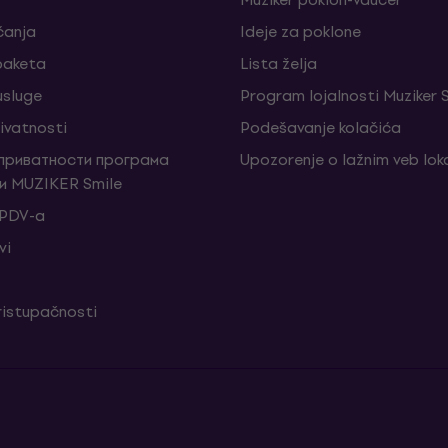
ćanja
Ideje za poklone
 paketa
Lista želja
sluge
Program lojalnosti Muziker 
rivatnosti
Podešavanje kolačića
 приватности програма
Upozorenje o lažnim veb lo
и MUZIKER Smile
 PDV-a
vi
ristupačnosti