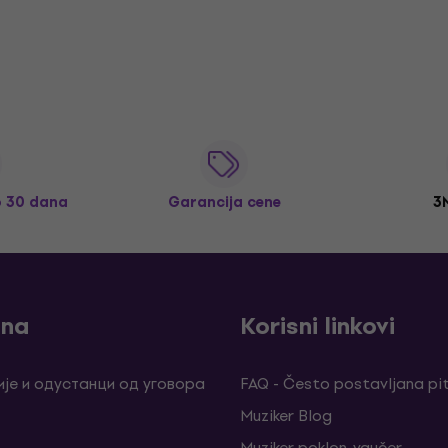
o 30 dana
Garancija cene
3
ina
Korisni linkovi
је и одустанци од уговора
FAQ - Često postavljana pi
Muziker Blog
Muziker poklon-vaučer