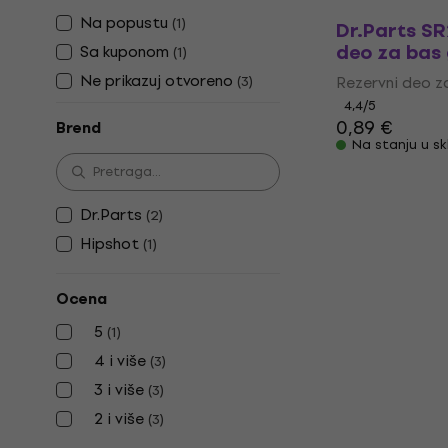
Na popustu
(
1
)
Dr.Parts S
deo za bas 
Sa kuponom
(
1
)
Ne prikazuj otvoreno
(
3
)
Rezervni deo z
4,4
/5
0,89 €
Brend
Na stanju u sk
Dr.Parts
(
2
)
Hipshot
(
1
)
Ocena
5
(
1
)
4 i više
(
3
)
3 i više
(
3
)
2 i više
(
3
)