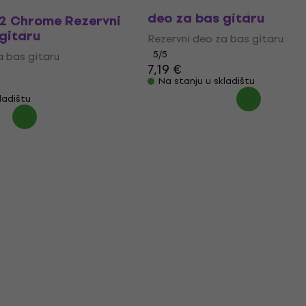
Dr.Parts JP4 Chrome Re
deo za bas gitaru
R2 Chrome Rezervni
gitaru
Rezervni deo za bas gitaru
5
/5
a bas gitaru
7,19 €
Na stanju u skladištu
ladištu