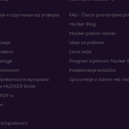
је и одустанци од уговора
FAQ - Često postavljana pi
Muziker Blog
Muziker poklon-vaučer
ćanja
Ideje za poklone
 paketa
Lista želja
sluge
Program lojalnosti Muziker 
rivatnosti
Podešavanje kolačića
 приватности програма
Upozorenje o lažnim veb lo
и MUZIKER Smile
 PDV-a
vi
ristupačnosti