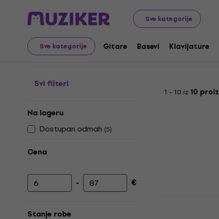
Muzički instrumenti
Bubnjevi
Oprema za bubnjeve
D
Sve kategorije
Držači za palice
Gitare
Basevi
Klavijature
Sve kategorije
Svi filteri
1 - 10 iz
10 proi
Na lageru
Dostupan odmah
(
5
)
Cena
-
€
Minimalna cena
Maksimalna cena
Stagg DSH 
bubnjarske 
Stanje robe