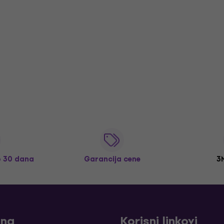
o 30 dana
Garancija cene
3
ina
Korisni linkovi