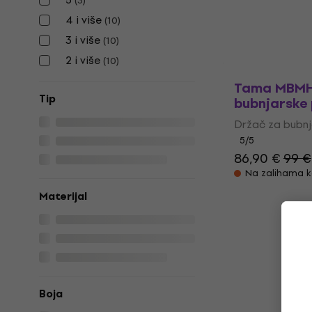
(
3
)
Na putu
4 i više
(
10
)
3 i više
(
10
)
2 i više
(
10
)
Tama MBMH
Tip
bubnjarske 
Držač za bubnj
5
/5
86,90 €
99 €
Na zalihama k
Materijal
Boja