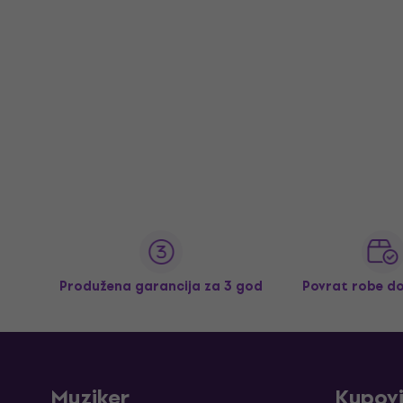
Produžena garancija za 3 god
Povrat robe d
Muziker
Kupov