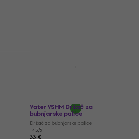
Držač za bubnjarske palice
5
/5
22,90 €
Na stanju u skladištu
Gravity MA DSB 01 Držač za
bubnjarske palice
Držač za bubnjarske palice
4,8
/5
18,40 €
23,90 €
- 23 %
Na putu
Vater VSHM Držač za
bubnjarske palice
Držač za bubnjarske palice
4,3
/5
33 €