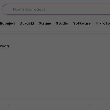
ržači za palice
Bubnjevi
Duvački
Strune
Studio
Software
Mikrofo
zvoda
Držač za
Konig & Meyer 16450 Dr
palice
bubnjarske palice