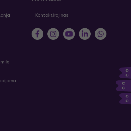
tanja
Kontaktiraj nas
Smile
kacijama