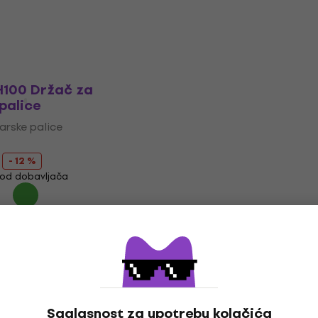
Na putu
100 Držač za
palice
arske palice
- 12 %
od dobavljača
Saglasnost za upotrebu kolačića