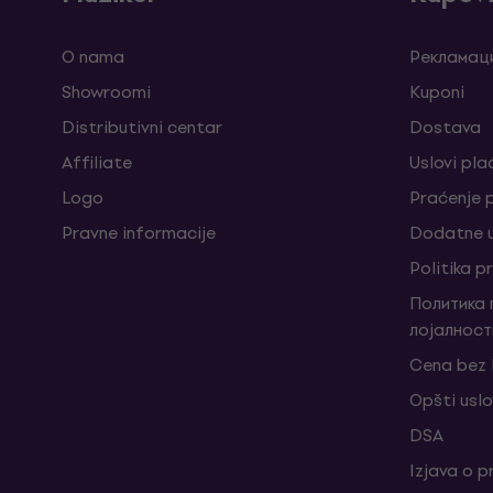
O nama
Рекламаци
Showroomi
Kuponi
Distributivni centar
Dostava
Affiliate
Uslovi pla
Logo
Praćenje
Pravne informacije
Dodatne u
Politika p
Политика
лојалност
Cena bez
Opšti uslo
DSA
Izjava o p