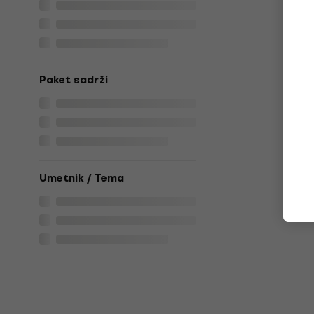
Paket sadrži
Umetnik / Tema