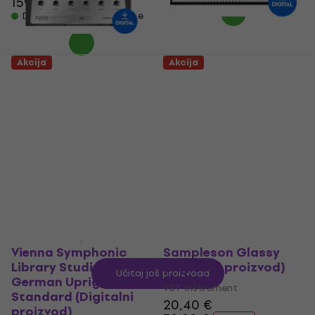
159 €
255 €
- 38 %
Dostupno za preuzimanje
Akcija
Akcija
Sampleson 1959
Waves Electric 200
(Digitalni proizvod)
Piano (Digitalni
proizvod)
VST Instrument
VST Instrument
37,20 €
62,90 €
- 41 %
24,40 €
Dostupno za preuzimanje
36,90 €
- 34 %
Dostupno za preuzimanje
Vienna Symphonic
Sampleson Glassy
Library Studio
(Digitalni proizvod)
Učitaj još proizvoda
German Upright 1904
VST Instrument
Standard (Digitalni
20,40 €
proizvod)