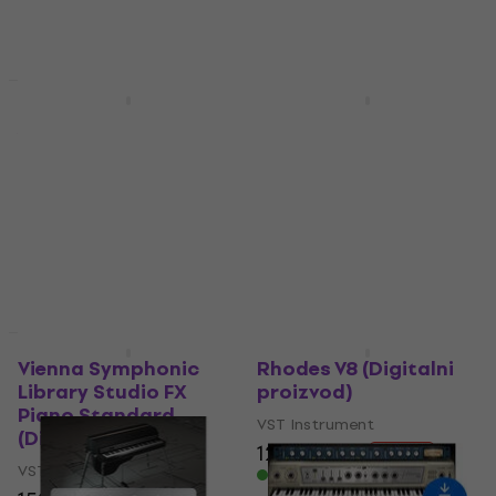
15,30 €
20,90 €
- 27 %
Dostupno za preuzimanje
Akcija
Akcija
Boz Digital Labs New
Martinic Pianet T
York L 1991 Pro
(Digitalni proizvod)
(Digitalni proizvod)
VST Instrument
VST Instrument
50 €
85,80 €
- 42 %
49,70 €
84,90 €
Dostupno za preuzimanje
- 41 %
Dostupno za preuzimanje
Akcija
Akcija
Vienna Symphonic
Rhodes V8 (Digitalni
Library Studio FX
proizvod)
Piano Standard
VST Instrument
(Digitalni proizvod)
128 €
192 €
- 33 %
VST Instrument
Dostupno za preuzimanje