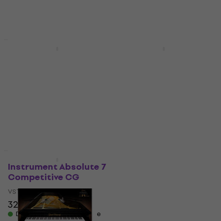
42,60 €
Dostupno za preuzimanje
Dostupno za preuzimanje
Akcija
Akcija
Steinberg Absolute 7
Steinberg Absolute 7
Education (Digitalni
CG2 (fr. H7, GA6, BB,
proizvod)
PS2, RL2, Etude)
(Digitalni proizvod)
VST Instrument
VST Instrument
201 €
249 €
- 19 %
284 €
349 €
Dostupno za preuzimanje
- 19 %
Dostupno za preuzimanje
Akcija
Akcija
Instrument Absolute 7
Safari Audio Super
Competitive CG
Keys PolyRex
(Digitalni proizvod)
VST Instrument
VST Instrument
324 €
399 €
- 19 %
28,50 €
Dostupno za preuzimanje