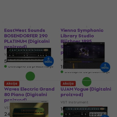
103 €
212 €
- 51 %
Dostupno za preuzimanje
Akcija
Akcija
EastWest Sounds
Vienna Symphonic
BOSENDORFER 290
Library Studio
PLATINUM (Digitalni
Blüthner 1895
proizvod)
Standard (Digitalni
proizvod)
VST Instrument
VST Instrument
51,10 €
106 €
- 52 %
158 €
200 €
Dostupno za preuzimanje
- 21 %
Dostupno za preuzimanje
Akcija
Akcija
Waves Electric Grand
UJAM Vogue (Digitalni
80 Piano (Digitalni
proizvod)
proizvod)
VST Instrument
VST Instrument
105 €
159 €
- 34 %
24,40 €
Dostupno za preuzimanje