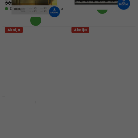
36,90 €
- 34 %
Dostupno za preuzimanje
Akcija
Akcija
Sampleson Reed200
Waves Electric 88
V2 (Digitalni proizvod)
Piano (Digitalni
proizvod)
VST Instrument
VST Instrument
48,20 €
73,60 €
- 35 %
24,40 €
Dostupno za preuzimanje
36,90 €
- 34 %
Dostupno za preuzimanje
Akcija
Akcija
Rhodes V8 Pro
Boz Digital Labs
(Digitalni proizvod)
Chicago Upright 1927
Lite (Digitalni
VST Instrument
proizvod)
213 €
320 €
- 33 %
VST Instrument
Dostupno za preuzimanje