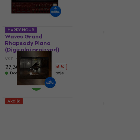
42,60 €
- 33 %
Dostupno za preuzimanje
HAPPY HOUR
Akcija
Waves Grand
EastWest Sounds
Rhapsody Piano
STEINWAY D PLATINUM
(Digitalni proizvod)
(Digitalni proizvod)
VST Instrument
VST Instrument
27,30 €
36,90 €
5
/5
- 26 %
51,10 €
106 €
Dostupno za preuzimanje
- 52 %
Dostupno za preuzimanje
Akcija
Akcija
AIR Music Tech Stage
Vienna Symphonic
Piano (Digitalni
Library Concert D-
proizvod)
274 Essentials
(Digitalni proizvod)
VST Instrument
VST Instrument
92,40 €
159 €
- 42 %