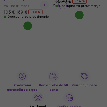
30,90 €
- 34 %
1
2
VST Instrument
Dostupno za preuzimanje
105 €
169 €
- 38 %
Dostupno za preuzimanje
Produžena
Povrat robe do 30
Garancija cene
garancija za 3 god
dana
3M+ kupci
Profesionalna