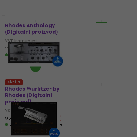
88,80 €
143 €
Dostupno za preuzimanje
- 38 %
Dostupno za preuzimanje
Akcija
Akcija
Rhodes Anthology
Steinberg Verve
(Digitalni proizvod)
(Digitalni proizvod)
VST Instrument
VST Instrument
117 €
160 €
87,60 €
119 €
- 27 %
- 26 %
Dostupno za preuzimanje
Dostupno za preuzimanje
Akcija
Akcija
Rhodes Wurlitzer by
EastWest Sounds
Rhodes (Digitalni
ComposerCloud Plus
proizvod)
(Digitalni proizvod)
VST Instrument
VST Instrument
92,40 €
139 €
119 €
159 €
- 34 %
- 25 %
Dostupno za preuzimanje
Dostupno za preuzimanje