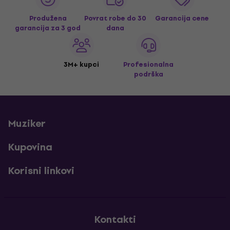
Produžena
Povrat robe do 30
Garancija cene
garancija za 3 god
dana
3M+ kupci
Profesionalna
podrška
Muziker
Kupovina
Korisni linkovi
Kontakti