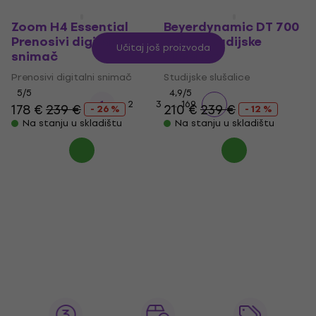
Zoom H4 Essential
Beyerdynamic DT 700
Prenosivi digitalni
PRO X Studijske
Učitaj još proizvoda
snimač
slušalice
Prenosivi digitalni snimač
Studijske slušalice
5
/5
4,9
/5
...
1
2
3
169
178 €
239 €
210 €
239 €
- 26 %
- 12 %
Na stanju u skladištu
Na stanju u skladištu