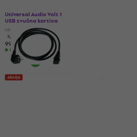
4,09 €
7,90 €
Na stanju u skladištu
Akcija
Akcija
Universal Audio Volt 1
Neutrik NP2X-B Jack
USB zvučna kartica
6,3 mm
USB zvučna kartica
Jack 6,3 mm
5
/5
4,8
/5
99,20 €
119 €
5,09 €
6,49 €
- 17 %
- 22 %
Na stanju u skladištu
Na stanju u skladištu
Akcija
Akcija
Nuclear Cable
Behringer XENYX
JT008/JT-ST3 3m
QX2222 USB Analogni
Напајајући кабл
mix pult
Напајајући кабл
Analogni mix pult
5
/5
4,8
/5
5,39 €
6,89 €
219 €
239 €
- 22 %
- 8 %
Na stanju u skladištu
Na stanju u skladištu