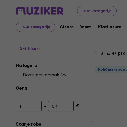
Muzički instrumenti
Pribor
Notne sveske i tabulatori
Sve kategorije
Muzičko obrazovanje
Gitare
Basevi
Klavijature
Sve kategorije
Svi filteri
1 - 34 iz
47 pro
Na lageru
Količinski pop
Dostupan odmah
(
29
)
Cena
-
€
Minimalna cena
Maksimalna cena
Stanje robe
Količinski pop