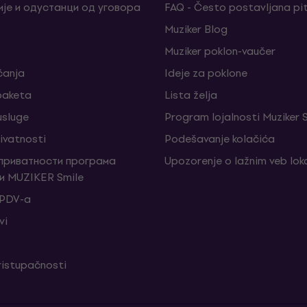
је и одустанци од уговора
FAQ - Često postavljana pi
Muziker Blog
Muziker poklon-vaučer
ćanja
Ideje za poklone
 paketa
Lista želja
sluge
Program lojalnosti Muziker 
rivatnosti
Podešavanje kolačića
 приватности програма
Upozorenje o lažnim veb lo
и MUZIKER Smile
 PDV-a
vi
ristupačnosti