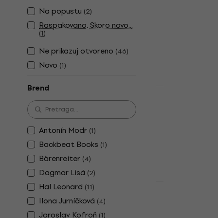
Martin Voz
Na popustu
(
2
)
- pracovný 
Raspakovano, Skoro novo...
Уџбеник
(
1
)
4,8
/5
Ne prikazuj otvoreno
(
46
)
2,49 €
2,99 
Na stanju u sk
Novo
(
1
)
Brend
Količinski pop
Martin Voz
- pracovný 
Уџбеник
Antonín Modr
(
1
)
4,8
/5
Backbeat Books
(
1
)
2,49 €
2,99 
Bärenreiter
(
4
)
Na stanju u sk
Dagmar Lisá
(
2
)
Hal Leonard
(
11
)
Količinski pop
Martin Voz
Ilona Jurníčková
(
4
)
- pracovný 
Jaroslav Kofroň
(
1
)