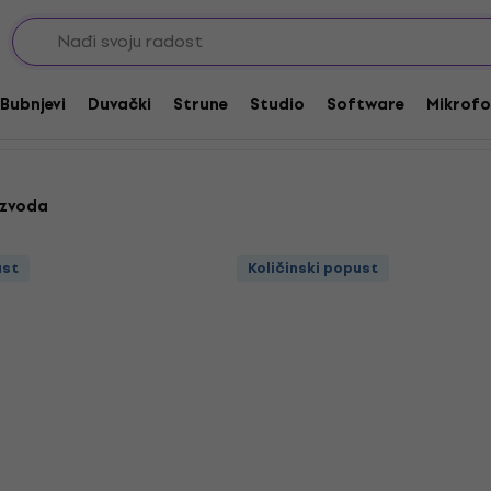
Muzičko obrazovanje
Bubnjevi
Duvački
Strune
Studio
Software
Mikrofo
izvoda
ust
Količinski popust
ust
Količinski popust