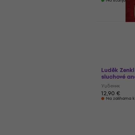
Na stanju u sk
Backbeat B
335 Guitar
Уџбеник
43,90 €
Na zalihama k
Luděk Zenkl
sluchové an
Уџбеник
12,90 €
Na zalihama k