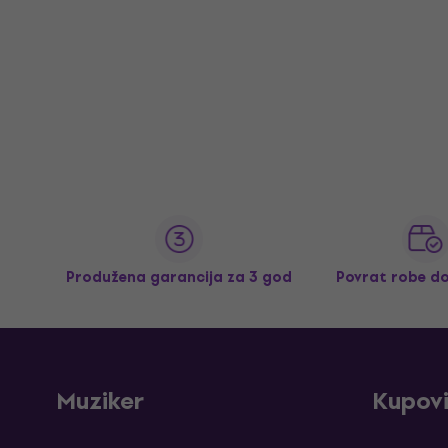
Produžena garancija za 3 god
Povrat robe d
Muziker
Kupov