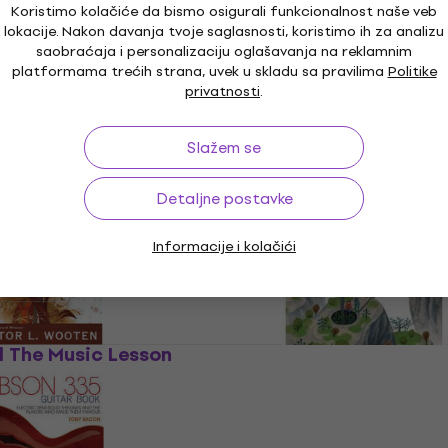
Koristimo kolačiće da bismo osigurali funkcionalnost naše veb
ík Уџбеник
a bílé 3 Уџбеник
lokacije. Nakon davanja tvoje saglasnosti, koristimo ih za analizu
Уџбеник
saobraćaja i personalizaciju oglašavanja na reklamnim
platformama trećih strana, uvek u skladu sa pravilima
Politike
6,09 €
privatnosti
.
ladištu
Na stanju u skladištu
čková Duha v černé
Ilona Jurníčková Duha v 
Slažem se
Kao novo
беник
a bílé 4 Уџбеник
Detaljne postavke
Уџбеник
4,49 €
4,99 €
ladištu
Na stanju u skladištu
Informacije i kolačići
 The Music Lesson
Tomáš Ille Klasická kyta
krok za krokem Уџбеник
novo)
0 €