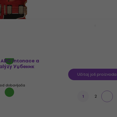
ladištu
Уџбеник
16 €
21,68 €
- 26 %
Na stanju u skladištu
Bärenreiter ABC hudebn
slohů Уџбеник
ooks The Gibson
 Book Уџбеник
Уџбеник
13,20 €
Na zalihama kod dobavljača
od dobavljača
 ABC intonace a
alýzy Уџбеник
Učitaj još proizvoda
od dobavljača
2
1