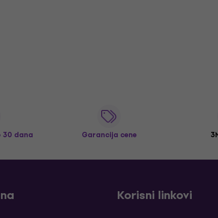
o 30 dana
Garancija cene
3
ina
Korisni linkovi