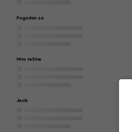
Pogodan za
Věra Grigov
Znalosti У
Уџбеник
5
/5
Nivo težine
5,29 €
6,29 
Na stanju u sk
Jaroslav K
intonace a
Уџбеник
Jezik
5
/5
18,50 €
Na stanju u sk
Bärenreiter