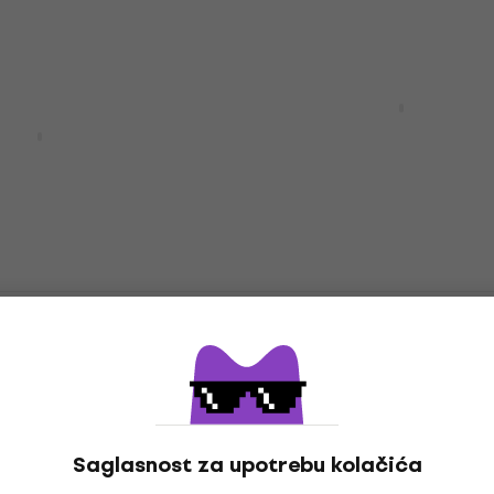
8,89 €
9,39 €
Na stanju u skladištu
Věra Grigová Všeobecn
hudební nauka Уџбеник
á Základní Hudební
џбеник
Уџбеник
4,8
/5
7,39 €
7,49 €
Na stanju u skladištu
€
- 16 %
ladištu
ofroň Učebnice
Ilona Jurníčková Duha v 
 rytmu Уџбеник
a bílé 1 Уџбеник
Уџбеник
4,89 €
4,99 €
Na stanju u skladištu
ladištu
Saglasnost za upotrebu kolačića
 Planeta Hudba -
Ilona Jurníčková Duha v 