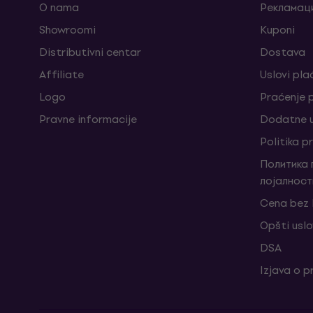
O nama
Рекламаци
Showroomi
Kuponi
Distributivni centar
Dostava
Affiliate
Uslovi pla
Logo
Praćenje
Pravne informacije
Dodatne u
Politika p
Политика
лојалност
Cena bez
Opšti uslo
DSA
Izjava o p