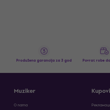
Produžena garancija za 3 god
Povrat robe d
Muziker
Kupov
O nama
Рекламаци