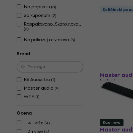
Na popustu
(
8
)
Količinski pop
Sa kuponom
(
2
)
Master aud
kabel
Raspakovano, Skoro novo...
(
6
)
Most za kabel
Ne prikazuj otvoreno
4,9
/5
(
5
)
18,36 €
sa kod
Brend
20,90 €
Na stanju u sk
Kao novo
Master aud
BS Acoustic
(
1
)
kabel
Master audio
(
9
)
Most za kabel
WTF
(
1
)
4
/5
65,60 €
Na stanju u sk
Ocena
4 i više
Kao novo
(
4
)
Master aud
3 i više
(
4
)