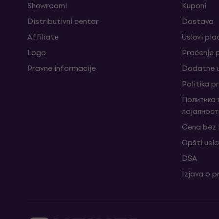
Showroomi
Kuponi
Distributivni centar
Dostava
Affiliate
Uslovi pla
Logo
Praćenje
Pravne informacije
Dodatne u
Politika p
Политика
лојалност
Cena bez
Opšti uslo
DSA
Izjava o p