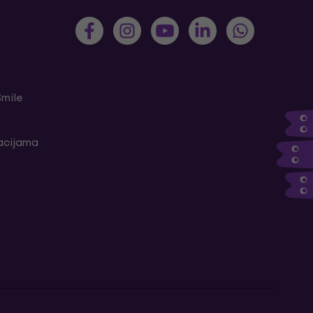
Smile
kacijama