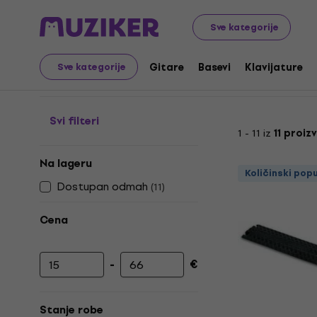
Muzički instrumenti
Pribor
Kablovi, konektori i adapter
Sve kategorije
Zaštitna cev za kablov
Gitare
Basevi
Klavijature
Sve kategorije
Svi filteri
1 - 11 iz
11 proiz
Na lageru
Količinski pop
Dostupan odmah
(
11
)
Cena
-
€
Minimalna cena
Maksimalna cena
Stanje robe