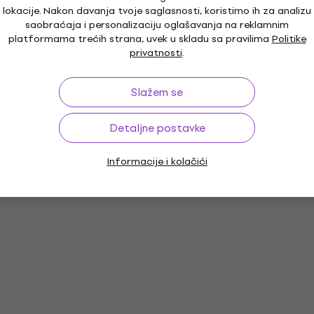
lokacije. Nakon davanja tvoje saglasnosti, koristimo ih za analizu
saobraćaja i personalizaciju oglašavanja na reklamnim
platformama trećih strana, uvek u skladu sa pravilima
Politike
privatnosti
.
Slažem se
Detaljne postavke
Informacije i kolačići