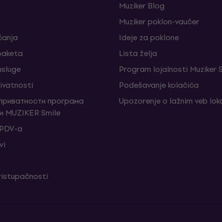
Muziker Blog
Muziker poklon-vaučer
ćanja
Ideje za poklone
 paketa
Lista želja
sluge
Program lojalnosti Muziker 
rivatnosti
Podešavanje kolačića
 приватности програма
Upozorenje o lažnim veb lo
и MUZIKER Smile
 PDV-a
vi
ristupačnosti