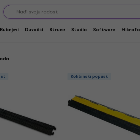
i
Zaštita kablova od gaženja
e
Bubnjevi
Duvački
Strune
Studio
Software
Mikrofo
voda
ust
Količinski popust