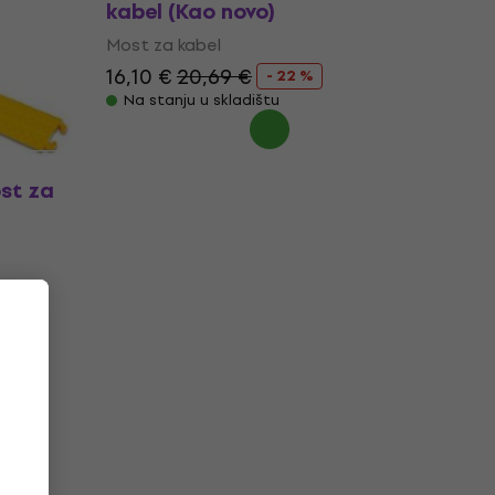
kabel (Kao novo)
Most za kabel
16,10 €
20,69 €
- 22 %
Na stanju u skladištu
st za