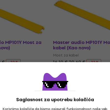
novo)
kabel (Kao novo)
Most za kabel
2 €
15,40 €
18,32 €
- 16 %
- 16 %
ladištu
Na stanju u skladištu
io MP101Y Most za
Master audio MP101Y Mo
novo)
kabel (Kao novo)
Most za kabel
9 €
16,10 €
20,69 €
- 22 %
- 22 %
ladištu
Na stanju u skladištu
Saglasnost za upotrebu kolačića
Koristimo kolačiće da bismo osigurali funkcionalnost naše veb