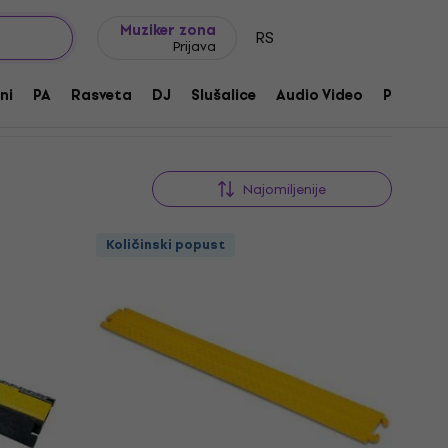
Ideje za poklone
FAQ
Muziker Blog
Muziker zona
RS
Prijava
ni
PA
Rasveta
DJ
Slušalice
Audio Video
Pribor
Najomiljenije
Količinski popust