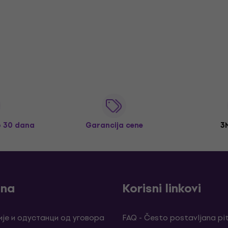
o 30 dana
Garancija cene
3
ina
Korisni linkovi
је и одустанци од уговора
FAQ - Često postavljana pi