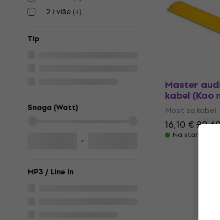
kabel (Kao 
2 i više
(
4
)
Most za kabel
15,40 €
18,3
Tip
Na stanju u sk
Master aud
kabel (Kao 
Snaga (Watt)
Most za kabel
16,10 €
20,6
Na stanju u sk
-
MP3 / Line In