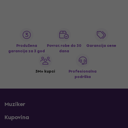
Produžena
Povrat robe do 30
Garancija cene
garancija za 3 god
dana
3M+ kupci
Profesionalna
podrška
Muziker
Kupovina