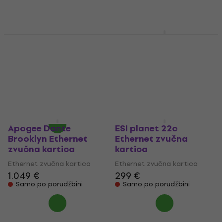
Apogee Symphony I/O
Apogee Symphony I/O
MKII ProTools HD Plus
MkII Dante Ethernet
Ethernet zvučna
zvučna kartica
kartica
Ethernet zvučna kartica
Ethernet zvučna kartica
1.499 €
471 €
Samo po porudžbini
Samo po porudžbini
Apogee Dante
ESI planet 22c
Brooklyn Ethernet
Ethernet zvučna
zvučna kartica
kartica
Ethernet zvučna kartica
Ethernet zvučna kartica
1.049 €
299 €
Samo po porudžbini
Samo po porudžbini