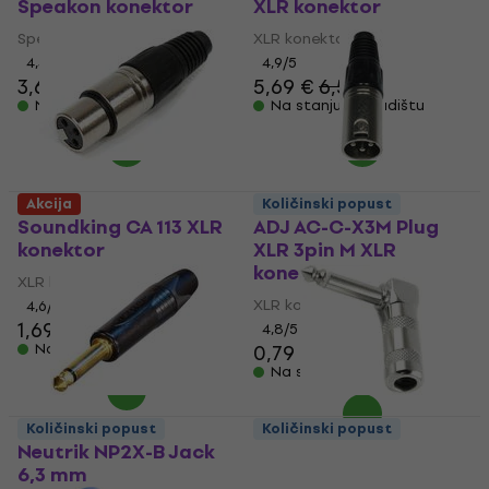
Speakon konektor
XLR konektor
Speakon konektor
XLR konektor
4,4
/5
4,9
/5
3,69 €
5,69 €
6,59 €
Na stanju u skladištu
Na stanju u skladištu
Akcija
Količinski popust
Soundking CA 113 XLR
ADJ AC-C-X3M Plug
konektor
XLR 3pin M XLR
konektor
XLR konektor
XLR konektor
4,6
/5
1,69 €
4,8
/5
Na stanju u skladištu
0,79 €
0,99 €
Na stanju u skladištu
Količinski popust
Količinski popust
Neutrik NP2X-B Jack
Soundking CC 150
6,3 mm
Jack 6,3 mm