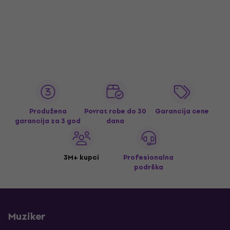
Produžena
Povrat robe do 30
Garancija cene
garancija za 3 god
dana
3M+ kupci
Profesionalna
podrška
Muziker