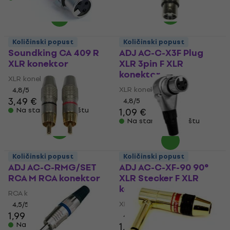
Količinski popust
Količinski popust
Soundking CA 409 R
ADJ AC-C-X3F Plug
XLR konektor
XLR 3pin F XLR
konektor
XLR konektor
XLR konektor
4,8
/5
3,49 €
4,8
/5
Na stanju u skladištu
1,09 €
Na stanju u skladištu
Količinski popust
Količinski popust
ADJ AC-C-RMG/SET
ADJ AC-C-XF-90 90°
RCA M RCA konektor
XLR Stecker F XLR
konektor
RCA konektor
XLR konektor
4,5
/5
1,99 €
4,8
/5
Na stanju u skladištu
1,49 €