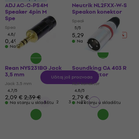
ADJ AC-C-PS4M
Neutrik NL2FXX-W-S
Speaker 4pin M
Speakon konektor
Speakon konektor
Speakon konektor
Speakon konektor
5
/5
5,29 €
6,49 €
4,8
/5
- 18 %
0,49 €
0,59 €
Na stanju u skladištu
Na stanju u skladištu
Rean NYS231BG Jack
Soundking CA 403 R
3,5 mm
XLR konektor
Učitaj još proizvoda
Jack 3,5 mm
XLR konektor
4,7
/5
4,8
/5
2,09 €
2,39 €
2,79 €
...
1
2
3
22
Na stanju u skladištu
Na stanju u skladištu