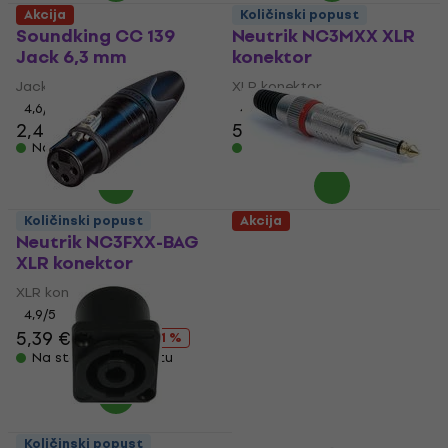
Akcija
Količinski popust
Soundking CC 139
Neutrik NC3MXX XLR
Jack 6,3 mm
konektor
Jack 6,3 mm
XLR konektor
4,6
/5
4,9
/5
2,49 €
5,29 €
5,69 €
Na stanju u skladištu
Na stanju u skladištu
Količinski popust
Akcija
Neutrik NC3FXX-BAG
Soundking CC 402 R
XLR konektor
Jack 6,3 mm
XLR konektor
Jack 6,3 mm
4,9
/5
4,6
/5
2,29 €
5,39 €
6,79 €
- 21 %
Na stanju u skladištu
Na stanju u skladištu
Količinski popust
Količinski popust