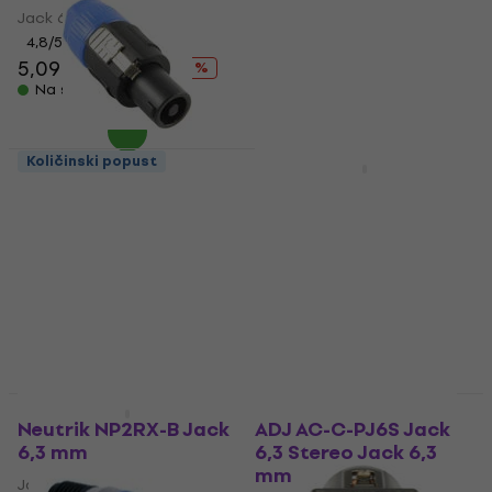
Jack 6,3 mm
Jack 6,3 mm
4,8
/5
4,5
/5
1,99 €
5,09 €
6,49 €
- 22 %
Na stanju u skladištu
Na stanju u skladištu
Količinski popust
Količinski popust
Soundking CB 102
Soundking CC 143
Speakon konektor
Jack 6,3 mm
Speakon konektor
Jack 6,3 mm
4,6
/5
4,3
/5
2,99 €
1,29 €
Na stanju u skladištu
Na stanju u skladištu
Količinski popust
Količinski popust
Neutrik NP2RX-B Jack
ADJ AC-C-PJ6S Jack
6,3 mm
6,3 Stereo Jack 6,3
mm
Jack 6,3 mm