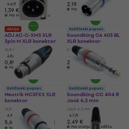
2,19 €
4,6
/5
1,39 €
1,69 €
Na stanju u skladištu
Na stanju u skladištu
Akcija
Količinski popust
ADJ AC-C-XM3 XLR
Soundking CA 403 BL
3pin M XLR konektor
XLR konektor
XLR konektor
XLR konektor
4,8
/5
4,8
/5
0,89 €
0,99 €
2,79 €
Na stanju u skladištu
Na stanju u skladištu
Količinski popust
Količinski popust
Neutrik NC3FXX XLR
Soundking CC 404 R
konektor
Jack 6,3 mm
XLR konektor
Jack 6,3 mm
4,9
/5
4,7
/5
2,49 €
5,69 €
6,69 €
- 15 %
Na stanju u skladištu
Na stanju u skladištu