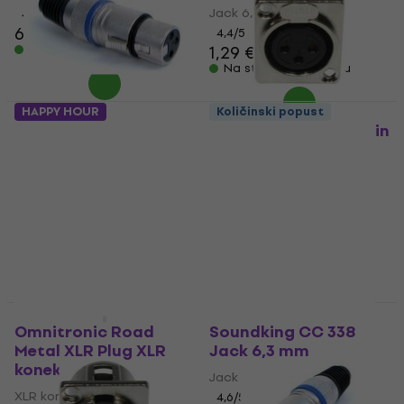
Jack 6,3 mm
4,9
/5
6,79 €
4,4
/5
Na stanju u skladištu
1,29 €
1,59 €
Na stanju u skladištu
HAPPY HOUR
Količinski popust
Soundking CA 409 BL
ADJ AC-C-XF3 XLR 3pin
XLR konektor
F XLR konektor
XLR konektor
XLR konektor
4,8
/5
4,9
/5
2,39 €
1,19 €
Na stanju u skladištu
Na stanju u skladištu
Količinski popust
Količinski popust
Omnitronic Road
Soundking CC 338
Metal XLR Plug XLR
Jack 6,3 mm
konektor
Jack 6,3 mm
XLR konektor
4,6
/5