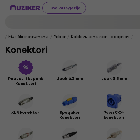
Sve kategorije
Muzički instrumenti
Pribor
Kablovi, konektori i adapteri
Ko
Konektori
Popusti i kuponi:
Jack 6,3 mm
Jack 3,5 mm
Konektori
XLR konektori
Speqakon
PoverCON
Konektori
konektori