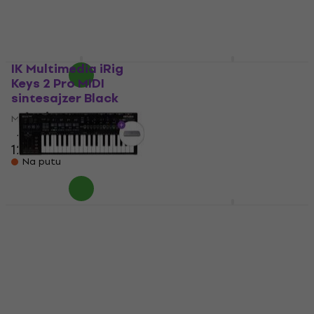
454 €
499 €
Samo po porudžbini
- 9 %
Samo po porudžbini
IK Multimedia iRig
Native Instruments
Keys 2 Pro MIDI
Komplete Kontrol M32
sintesajzer Black
SET MIDI sintesajzer
MIDI sintesajzer
MIDI sintesajzer
4,7
/5
4,7
/5
129 €
108,80 €
Na putu
Samo po porudžbini
Arturia KeyStep Pro
Arturia KeyStep Pro
Chroma SET 2 MIDI
Chroma SET MIDI
sintesajzer Chroma
sintesajzer Chroma
MIDI sintesajzer
MIDI sintesajzer
4,9
/5
4,9
/5
467 €
499 €
475 €
499 €
- 6 %
- 5 %
Samo po porudžbini
Samo po porudžbini