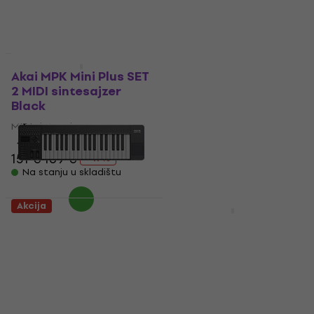
Kao novo
Akcija
Akai MPK Mini Plus SET
IK Multimedia iRig
2 MIDI sintesajzer
Keys 2 MIDI
Black
sintesajzer Black (Kao
novo)
MIDI sintesajzer
MIDI sintesajzer
4,9
/5
112 €
115,83 €
151 €
169 €
- 11 %
Na stanju u skladištu
Na stanju u skladištu
Akcija
Nux NTK-37 MIDI
M-Audio Oxygen Pro
sintesajzer (Kao novo)
Mini MIDI sintesajzer
MIDI sintesajzer
MIDI sintesajzer
108 €
197,01 €
4,7
/5
- 45 %
89,90 €
99,90 €
Na stanju u skladištu
- 10 %
Na putu