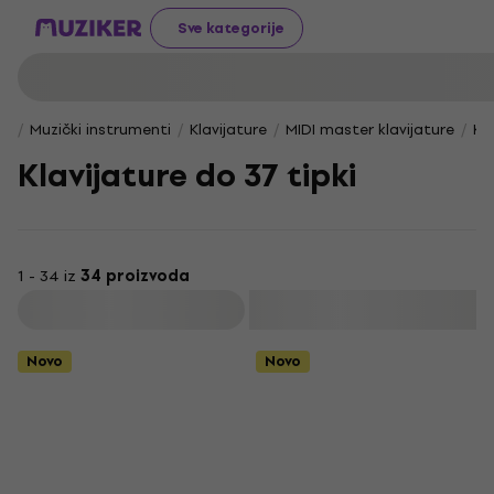
Sve kategorije
Muzički instrumenti
Klavijature
MIDI master klavijature
Kla
Klavijature do 37 tipki
1 - 34 iz
34 proizvoda
Filtrirati
Novo
Novo