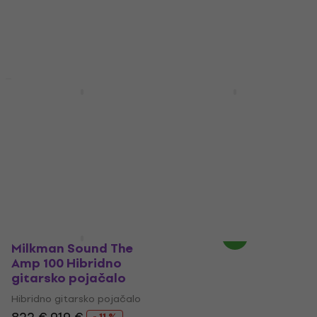
Akcija
Milkman Sound The
Laney IRT-SLS
Amp 50 Hibridno
Hibridno gitarsko
gitarsko pojačalo
pojačalo
Hibridno gitarsko pojačalo
Hibridno gitarsko pojačalo
5
/5
4,7
/5
746 €
809 €
573 €
629 €
- 8 %
- 9 %
Na putu
Na zalihama kod
dobavljača
Milkman Sound The
Amp 100 Hibridno
gitarsko pojačalo
Hibridno gitarsko pojačalo
- 11 %