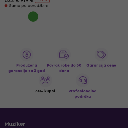
822 €
919 €
Samo po porudžbini
Produžena
Povrat robe do 30
Garancija cene
garancija za 3 god
dana
3M+ kupci
Profesionalna
podrška
Muziker