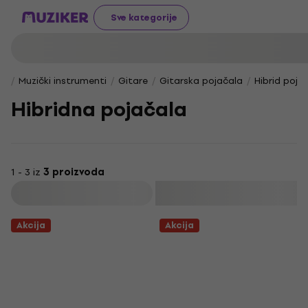
Sve kategorije
Muzički instrumenti
Gitare
Gitarska pojačala
Hibrid poja
Hibridna pojačala
1 - 3 iz
3 proizvoda
Filtrirati
Akcija
Akcija