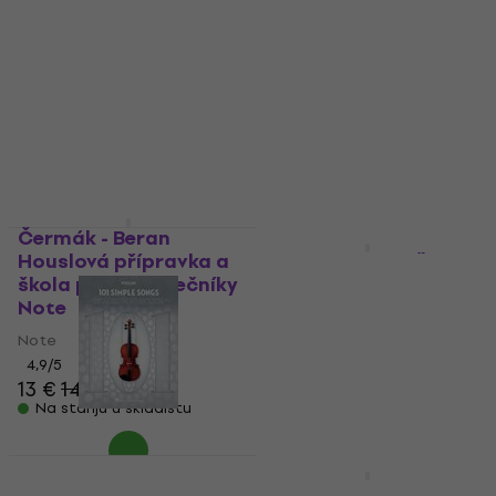
Čermák - Beran
Akcija
Houslová přípravka a
Micka - Micková Škola
škola pro začátečníky
hry na housle 1 Note
Note
Note
Note
5
/5
4,9
/5
10,80 €
12,90 €
- 16 %
13 €
14,90 €
Na stanju u skladištu
Na stanju u skladištu
Hal Leonard 101
Simple Songs for
Hal Leonard 101 Movie