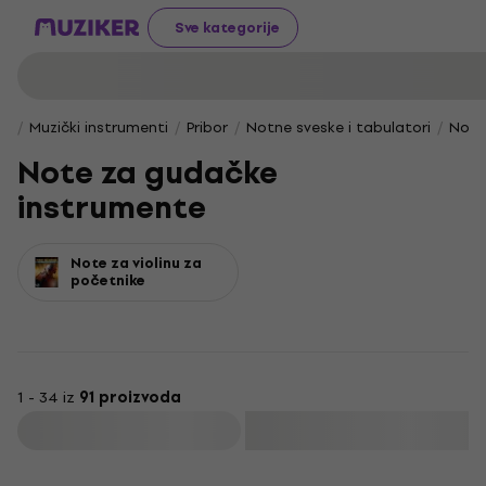
Sve kategorije
Muzički instrumenti
Pribor
Notne sveske i tabulatori
Note
Note za gudačke
instrumente
Note za violinu za
početnike
1 - 34 iz
91 proizvoda
Filtrirati
Akcija