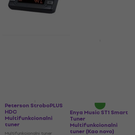
Musedo MT40
Kao novo
Multifunkcionalni
Enya Music ST1 Smart
tuner
Tuner
Multifunkcionalni
Multifunkcionalni tuner
tuner
4,7
/5
19 €
Multifunkcionalni tuner
Na stanju u skladištu
3,8
/5
50,70 €
59,90 €
- 15 %
Na stanju u skladištu
Peterson StroboPLUS
HDC
Enya Music ST1 Smart
Multifunkcionalni
Tuner
tuner
Multifunkcionalni
tuner (Kao novo)
Multifunkcionalni tuner