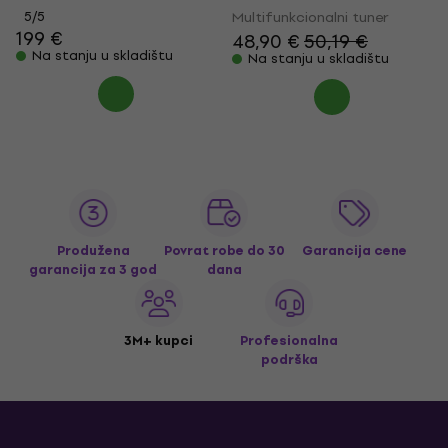
5
/5
Multifunkcionalni tuner
199 €
48,90 €
50,19 €
Na stanju u skladištu
Na stanju u skladištu
Produžena
Povrat robe do 30
Garancija cene
garancija za 3 god
dana
3M+ kupci
Profesionalna
podrška