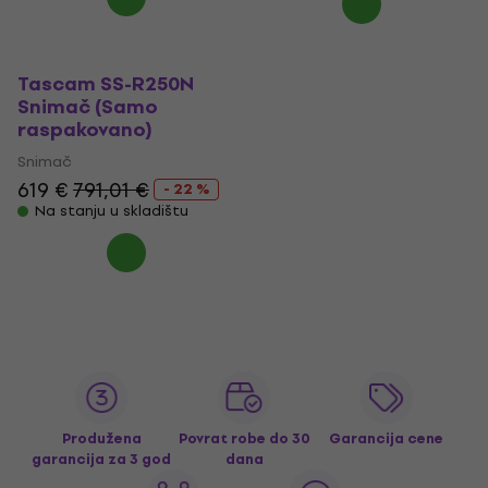
Tascam SS-R250N
Snimač (Samo
raspakovano)
Snimač
619 €
791,01 €
- 22 %
Na stanju u skladištu
Produžena
Povrat robe do 30
Garancija cene
garancija za 3 god
dana