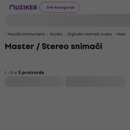
Sve kategorije
Muzički instrumenti
Studio
Digitalni snimači zvuka
Master
Master / Stereo snimači
1 - 5 iz
5 proizvoda
Filtrirati
HAPPY HOUR