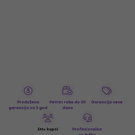
Produžena
Povrat robe do 30
Garancija cene
garancija za 3 god
dana
3M+ kupci
Profesionalna
podrška