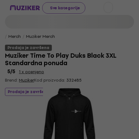
Sve kategorije
Merch
Muziker Merch
Prodaja je završena
Muziker Time To Play Duks Black 3XL
Standardna ponuda
5
/5
1 x ocenjeno
Brend:
Muziker
Kod proizvoda:
332485
Prodaja je završena