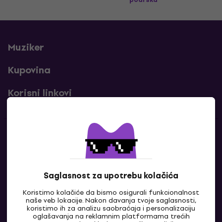
Muziker
Kupovina
Korisni linkovi
Kontakti
Kontaktiraj nas
Saglasnost za upotrebu kolačića
Koristimo kolačiće da bismo osigurali funkcionalnost
naše veb lokacije. Nakon davanja tvoje saglasnosti,
koristimo ih za analizu saobraćaja i personalizaciju
oglašavanja na reklamnim platformama trećih