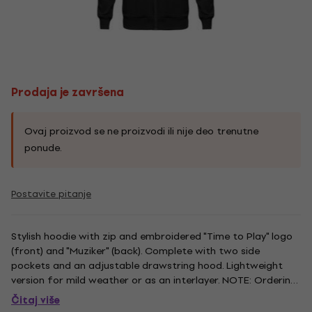
Prodaja je završena
Ovaj proizvod se ne proizvodi ili nije deo trenutne
ponude.
Postavite pitanje
Stylish hoodie with zip and embroidered "Time to Play" logo
(front) and "Muziker" (back). Complete with two side
pockets and an adjustable drawstring hood. Lightweight
version for mild weather or as an interlayer. NOTE: Ordering
one size larger than usual is recommended.
Čitaj više