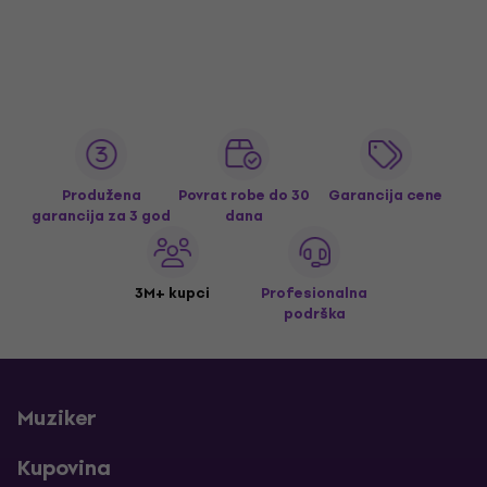
Produžena
Povrat robe do 30
Garancija cene
garancija za 3 god
dana
3M+ kupci
Profesionalna
podrška
Muziker
Kupovina