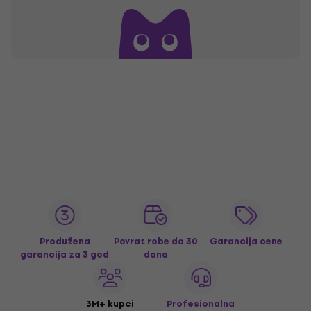
Produžena
Povrat robe do 30
Garancija cene
garancija za 3 god
dana
3M+ kupci
Profesionalna