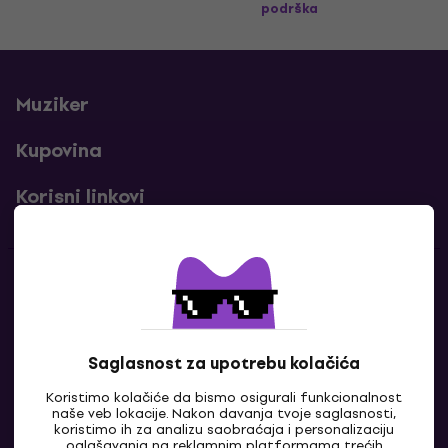
podrška
Muziker
Kupovina
Korisni linkovi
Kontakti
Kontaktiraj nas
Saglasnost za upotrebu kolačića
Koristimo kolačiće da bismo osigurali funkcionalnost
naše veb lokacije. Nakon davanja tvoje saglasnosti,
koristimo ih za analizu saobraćaja i personalizaciju
oglašavanja na reklamnim platformama trećih