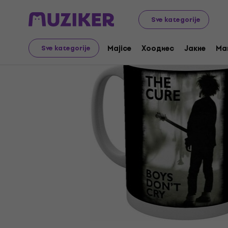
Merch
Music Merch
Sve kategorije
Majice
Хоодиес
Јакне
Ma
Sve kategorije
Prodaja je završena