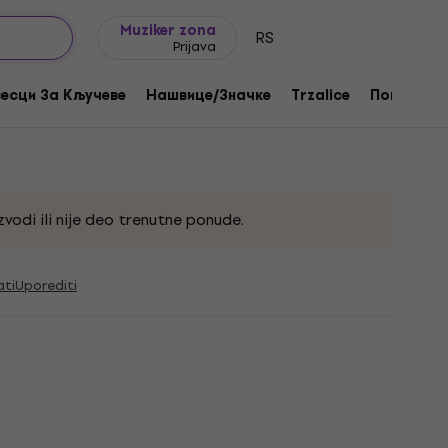
Ideje za poklone
FAQ
Muziker Blog
Muziker zona
RS
Prijava
 Cry Budala White-Black
есци За Кључеве
Нашвице/Значке
Trzalice
Поклони
332815
vodi ili nije deo trenutne ponude.
ati
Uporediti