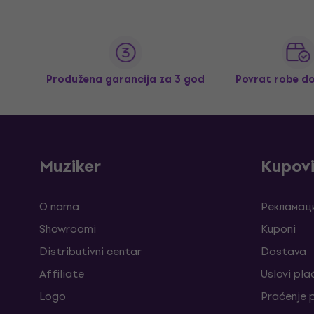
Produžena garancija za 3 god
Povrat robe d
Muziker
Kupov
O nama
Рекламаци
Showroomi
Kuponi
Distributivni centar
Dostava
Affiliate
Uslovi pla
Logo
Praćenje