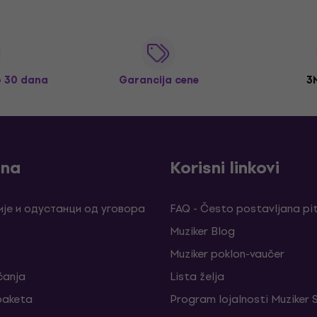
o 30 dana
Garancija cene
3
ina
Korisni linkovi
је и одустанци од уговора
FAQ - Često postavljana pi
Muziker Blog
Muziker poklon-vaučer
ćanja
Lista želja
 paketa
Program lojalnosti Muziker 