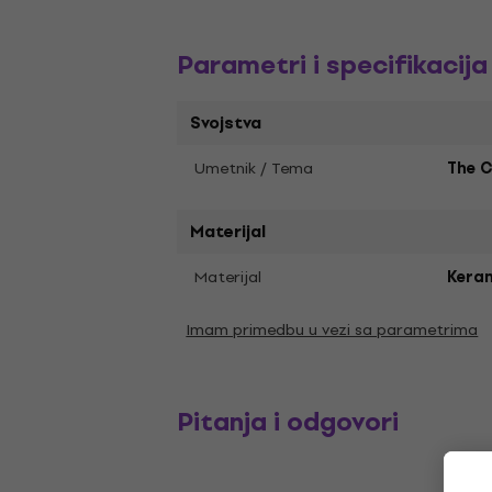
Parametri i specifikacija
Svojstva
Umetnik / Tema
The C
Materijal
Materijal
Kera
Imam primedbu u vezi sa parametrima
Pitanja i odgovori