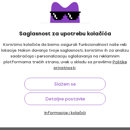
Saglasnost za upotrebu kolačića
Koristimo kolačiće da bismo osigurali funkcionalnost naše veb
lokacije. Nakon davanja tvoje saglasnosti, koristimo ih za analizu
saobraćaja i personalizaciju oglašavanja na reklamnim
platformama trećih strana, uvek u skladu sa pravilima
Politike
privatnosti
.
Slažem se
Detaljne postavke
Informacije i kolačići