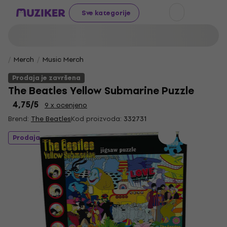
Sve kategorije
Merch
Music Merch
Prodaja je završena
The Beatles Yellow Submarine Puzzle
4,75
/5
9 x ocenjeno
Brend:
The Beatles
Kod proizvoda:
332731
Prodaja je završena