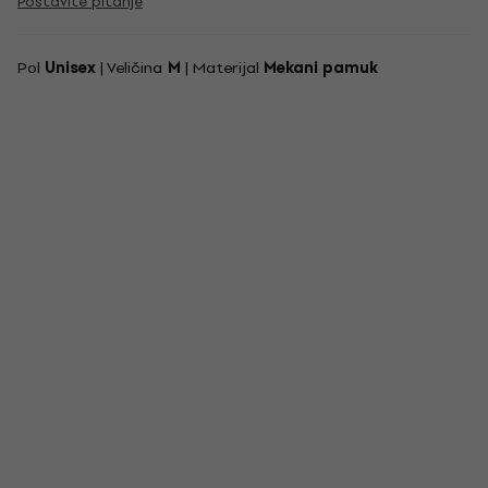
Postavite pitanje
Pol
Unisex
| Veličina
M
| Materijal
Mekani pamuk