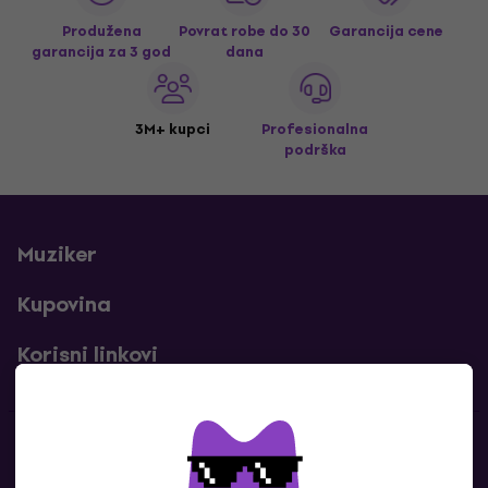
Produžena
Povrat robe do 30
Garancija cene
garancija za 3 god
dana
3M+ kupci
Profesionalna
podrška
Muziker
Kupovina
Korisni linkovi
Kontakti