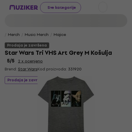
Sve kategorije
Merch
Music Merch
Majice
Prodaja je završena
Star Wars Tri VHS Art Grey M Košulja
5
/5
2 x ocenjeno
Brend:
Star Wars
Kod proizvoda:
331920
Prodaja je završena